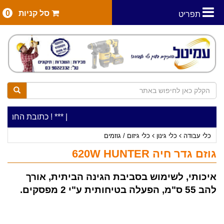
סל קניות
0
תפריט
|
***כלי עבודה להשכרה בתעריף יומי משתלם ! ***
***כתובת החנות: רח' המלאכה 2, ביתן 8 (כניסה מ
כלי עבודה
כלי גינון
כלי גיזום / גוזמים
גוזם גדר חיה 620W HUNTER
איכותי, לשימוש בסביבת הגינה הביתית, אורך
להב 55 ס"מ, הפעלה בטיחותית ע"י 2 מפסקים.