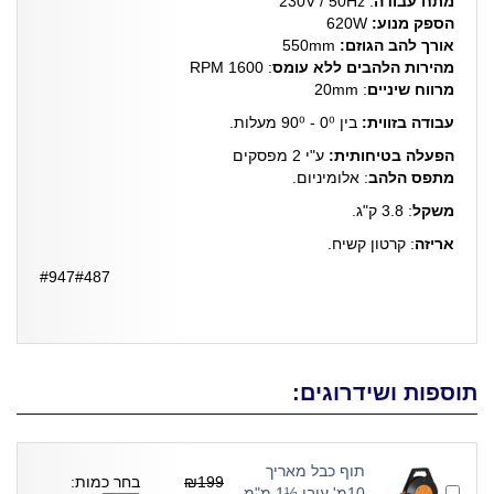
מתח עבודה
: 230V / 50Hz
הספק מנוע:
620W
אורך להב הגוזם:
550mm
מהירות הלהבים ללא עומס
: 1600 RPM
מרווח שיניים
: 20mm
עבודה בזווית:
בין 0⁰ - 90⁰ מעלות.
הפעלה בטיחותית:
ע"י 2 מפסקים
מתפס הלהב
: אלומיניום.
משקל
: 3.8 ק"ג.
אריזה
: קרטון קשיח.
#947#487
תוספות ושידרוגים:
תוף כבל מאריך
₪199
בחר כמות:
10מ' עובי ½1 מ"מ