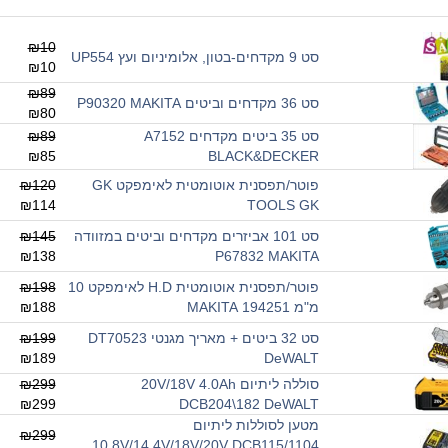
₪10
סט 9 מקדחים-בטון, אלומיניום ועץ UP554
₪10
₪89
סט 36 מקדחים וביטים P90320 MAKITA
₪80
סט 35 ביטים מקדחים A7152
₪89
₪85
BLACK&DECKER
פוטר/תפסנית אוטומטית לאימפקט GK
₪120
₪114
TOOLS GK
סט 101 אביזרים מקדחים וביטים במזוודה
₪145
₪138
P67832 MAKITA
פוטר/תפסנית אוטומטית H.D לאימפקט 10
₪198
מ"מ 194251 MAKITA
₪188
סט 32 ביטים + מאריך מגנטי DT70523
₪199
₪189
DeWALT
סוללה ליתיום 20V/18V 4.0Ah
₪299
₪299
DCB204\182 DeWALT
מטען לסוללות ליתיום
₪299
10.8V/14.4V/18V/20V DCB115/1104