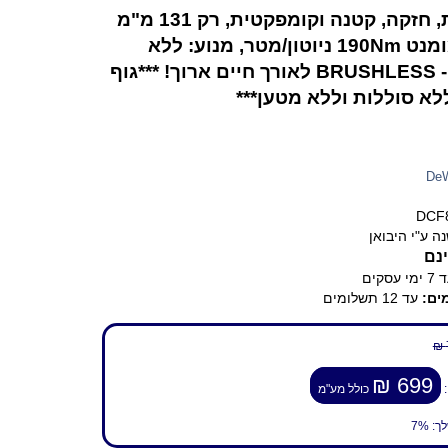
איכותית, חזקה, קטנה וקומפקטית, רק 131 מ"מ
אורך. מומנט 190Nm ניוטון/מטר, מנוע: ללא
פחמים - BRUSHLESS לאורך חיים ארוך! ***גוף
לא סוללות וללא מטען***
De
DCF
ה ע"י היבואן
נם
ימי עסקים
ים:
עד 12 תשלומים
699 ₪
:
כולל מע"מ
לך:
7%