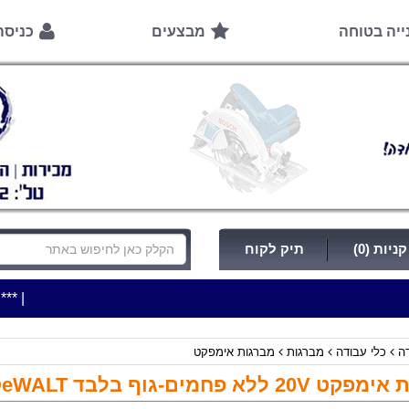
ייה בטוחה
מבצעים
כניס
ניות (0)
תיק לקוח
|
***כלי עבודה להשכרה בתעריף יומי משתלם ! ***
***כתובת החנו
דה
כלי עבודה
מברגות
מברגות אימפקט
20 ללא פחמים-גוף בלבד DeWALT