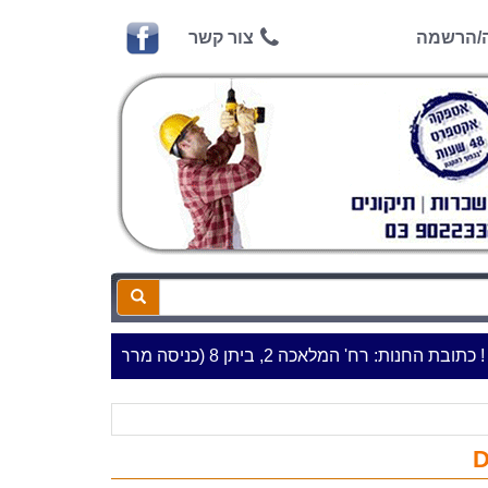
ה/הרשמה
צור קשר
ת: רח' המלאכה 2, ביתן 8 (כניסה מרח' עמל 5) א.ת.פארק אפק, ראש העין***