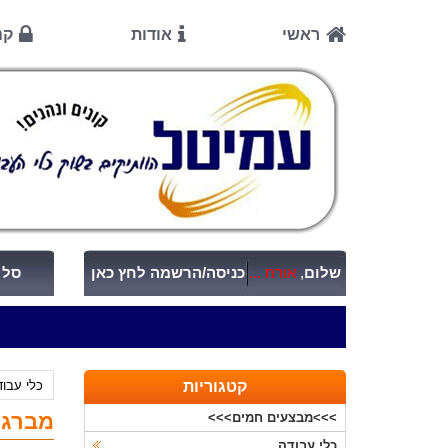
ראשי
אודות
קנ
שלום
,
אורח ...
כניסה/הרשמה לחץ כאן
סל ק
קטגוריות
כלי עבו
מברגת אימפקט V
>>>מבצעים חמים>>>
כלי עבודה