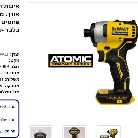
בלבד -ל
יצרן:
WALT
מקט:
דגם:
809B
אחריות:
שנ
חי
משלוח:
אספקה:
עד 7 
מס' תשלומ
מחיר:
750 ₪
מחיר שלנו
החיסכון ש