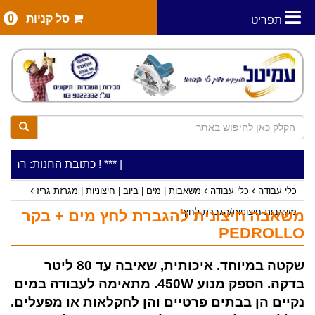
סל קניות
0
תפריט
|
***כלי עבודה להשכרה בתעריף יומי משתלם ! ***
***כתובת החנות: רח' המלאכה 2, ביתן 8 (כניסה מרח' עמל 5) א.ת.פא
כלי עבודה
כלי עבודה
משאבות | מים | ביוב | חיצוניות | מגרזת גריז
משאבות חיצוניות/הגברת לחץ
משאבה חיצונית להגברת לחץ מים + בקר
PEDROLLO
שקטה במיוחד. איכותית, שאיבה עד 80 ליטר
בדקה. הספק מנוע 450W. מתאימה לעבודה במים
נקיים הן בבתים פרטיים והן לחקלאות או מפעלים.