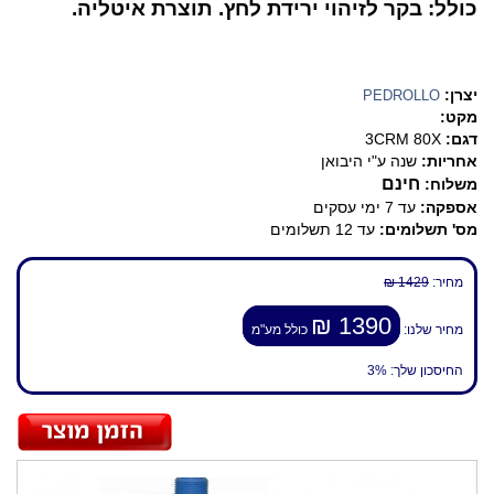
כולל: בקר לזיהוי ירידת לחץ. תוצרת איטליה.
יצרן:
PEDROLLO
מקט:
דגם:
3CRM 80X
אחריות:
שנה ע"י היבואן
חינם
משלוח:
אספקה:
עד 7 ימי עסקים
מס' תשלומים:
עד 12 תשלומים
מחיר:
1429 ₪
1390 ₪
מחיר שלנו:
כולל מע"מ
החיסכון שלך:
3%