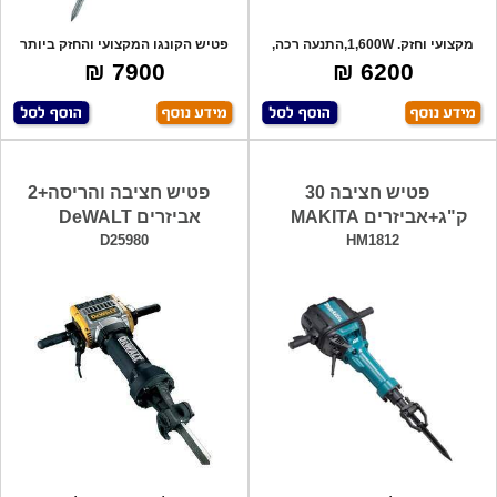
מקצועי וחזק. 1,600W,התנעה רכה,
פטיש הקונגו המקצועי והחזק ביותר
18ק"ג. H
מבית בוש
7900 ₪
6200 ₪
פטיש חציבה 30
פטיש חציבה והריסה+2
ק"ג+אביזרים MAKITA
אביזרים DeWALT
D25980
HM1812