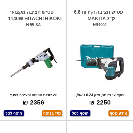
פטיש חציבה וקידוח 6.6
פטיש חציבה מקצועי
ק"ג MAKITA
1140W HITACHI HIKOKI
H 55 SA
HR4002
מקצועי ביותר, חזק 6.2J ג'אול,
לעבודות הריסה וחציבה בענף
1,050W, קי
הבנין,מערכת בו
2356 ₪
2250 ₪