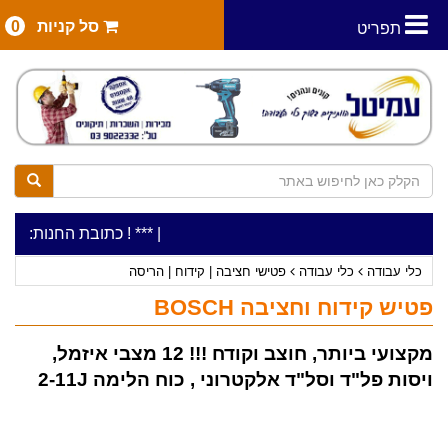
סל קניות
0
תפריט
|
***כלי עבודה להשכרה בתעריף יומי משתלם ! ***
***כתובת החנות: רח' המלאכה 2, ביתן 8 (כניסה מרח' עמל 5) א.ת
כלי עבודה
כלי עבודה
פטישי חציבה | קידוח | הריסה
פטיש קידוח וחציבה BOSCH
מקצועי ביותר, חוצב וקודח !!! 12 מצבי איזמל,
ויסות פל"ד וסל"ד אלקטרוני , כוח הלימה 2-11J