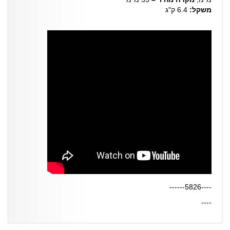
משקל:
6.4 ק"ג
----5826------
----