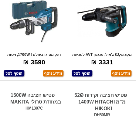
מקצועי,8J ג'אול, מנגנון AVT למניעת
חזק מסוגו בעולם ! 1700W, ויסות
רעידו
אלקטרוני,
3590 ₪
3331 ₪
פטיש חציבה וקידוח 52Ø
פטיש חציבה 1500W
מ"מ 1400W HITACHI
במזוודת טרולי MAKITA
HM1307C
HIKOKI
DH50MR