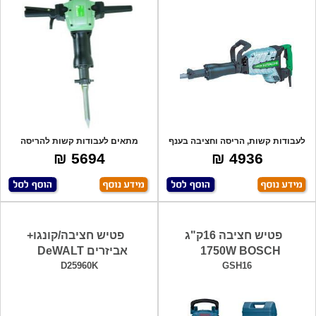
לעבודות קשות, הריסה וחציבה בענף
מתאים לעבודות קשות להריסה
הבנין, מ
וחציבה בענף הת
5694 ₪
4936 ₪
פטיש חציבה 16ק"ג
פטיש חציבה/קונגו+
1750W BOSCH
אביזרים DeWALT
D25960K
GSH16