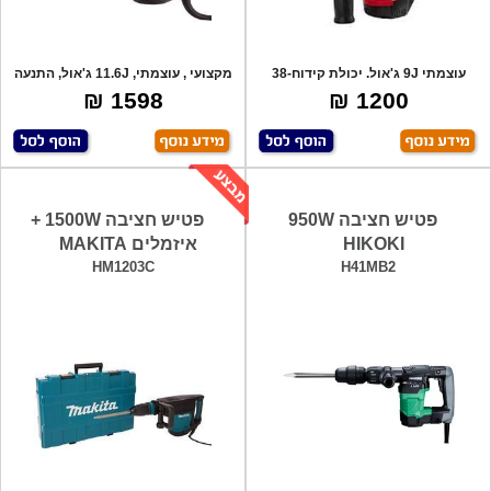
עוצמתי 9J ג'אול. יכולת קידוח-38
מקצועי , עוצמתי, 11.6J ג'אול, התנעה
מ"מ. 3 מ
רכה
1598 ₪
1200 ₪
פטיש חציבה 950W
פטיש חציבה 1500W +
HIKOKI
איזמלים MAKITA
HM1203C
H41MB2