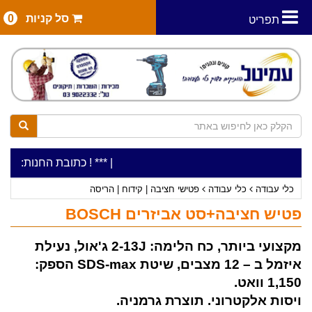
סל קניות
0
תפריט
|
***כלי עבודה להשכרה בתעריף יומי משתלם ! ***
***כתובת החנות: רח' המלאכה 2, ביתן 8 (כניסה מרח' עמל 5) א.ת
כלי עבודה
כלי עבודה
פטישי חציבה | קידוח | הריסה
פטיש חציבה+סט אביזרים BOSCH
מקצועי ביותר, כח הלימה: 2-13J ג'אול, נעילת
איזמל ב – 12 מצבים, שיטת SDS-max הספק:
1,150 וואט.
ויסות אלקטרוני. תוצרת גרמניה.