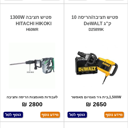
פטיש חציבה/הריסה 10
פטיש חציבה 1300W
ק"ג DeWALT
HITACHI HIKOKI
H60MR
D25899K
1,500W,בית גיר מגנזיום מאפשר
לעבודות מאומצות הריסה וחציבה
עמידה בעומס
בענף הבנין,
2800 ₪
2650 ₪