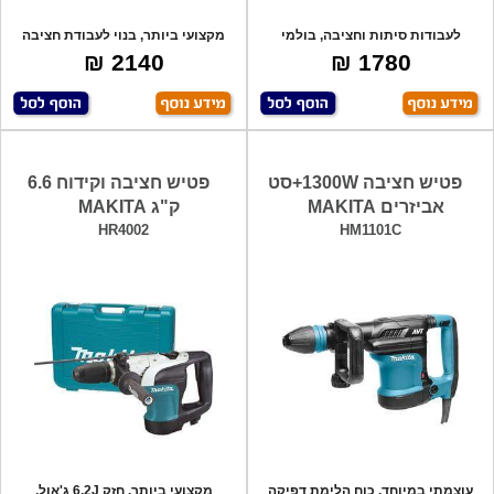
לעבודות סיתות וחציבה, בולמי
מקצועי ביותר, בנוי לעבודת חציבה
זעזועים, קומ
ממושכת,
2140 ₪
1780 ₪
פטיש חציבה 1300W+סט
פטיש חציבה וקידוח 6.6
אביזרים MAKITA
ק"ג MAKITA
HR4002
HM1101C
עוצמתי במיוחד, כוח הלימת דפיקה
מקצועי ביותר, חזק 6.2J ג'אול,