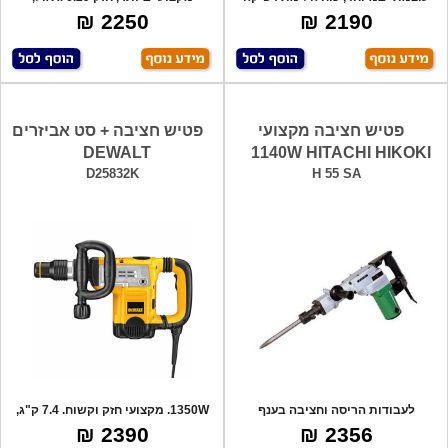
של 17.4J
1,050W, קי
2250 ₪
2190 ₪
פטיש חציבה מקצועי
פטיש חציבה + סט אביזרים
DEWALT
1140W HITACHI HIKOKI
D25832K
H 55 SA
לעבודות הריסה וחציבה בענף
1350W. מקצועי חזק וקשוח. 7.4 ק"ג,
הבנין,מערכת בו
בעל מע
2390 ₪
2356 ₪