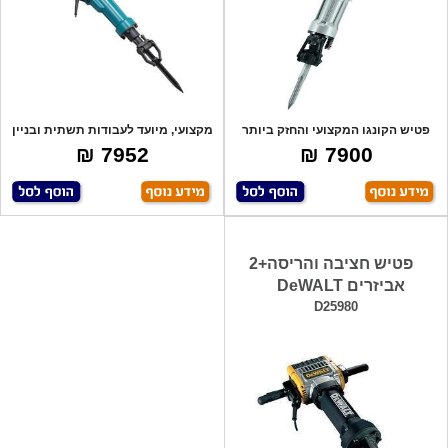
פטיש הקונגו המקצועי והחזק ביותר
מקצועי, מיועד לעבודות תשתית ובניין
מבית בוש
קשות,
7952 ₪
7900 ₪
פטיש חציבה והריסה+2
אביזרים DeWALT
D25980