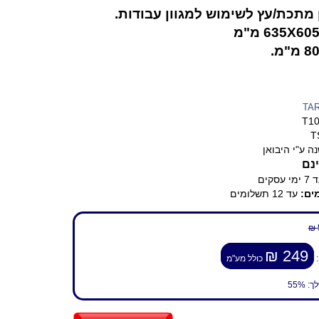
 מתכת/עץ לשימוש למגוון עבודות.
TA
T1
T
ה ע"י היבואן
נם
ימי עסקים
ים:
עד 12 תשלומים
249 ₪
:
כולל מע"מ
לך:
55%