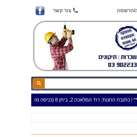
ה/הרשמה
צור קשר
ת החנות: רח' המלאכה 2, ביתן 8 (כניסה מרח' עמל 5) א.ת.פארק אפק, ראש העין***