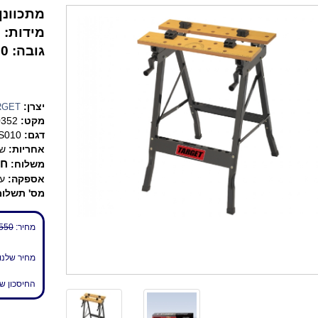
מתכוונן
מידות: 635X605 מ"מ
גובה: 800 מ"מ.
יצרן:
RGET
מקט:
0352
דגם:
S010
אחריות:
שנ
חי
משלוח:
אספקה:
עד 7 
מס' תשלומ
מחיר:
550 ₪
מחיר שלנו
החיסכון ש