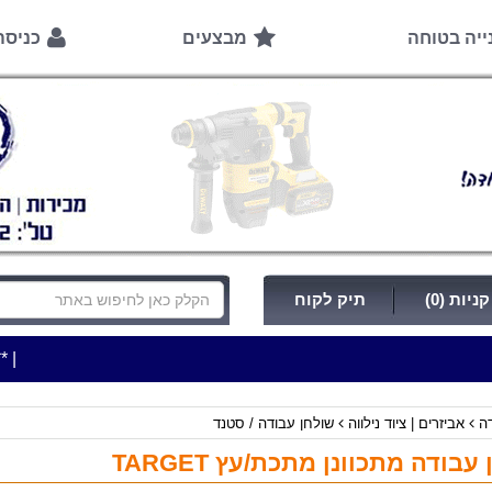
ייה בטוחה
מבצעים
כניס
ניות (0)
תיק לקוח
|
***כלי עבודה להשכרה בתעריף יומי משתלם ! ***
***כתוב
דה
אביזרים | ציוד נילווה
שולחן עבודה / סטנד
עבודה מתכוונן מתכת/עץ TARGET