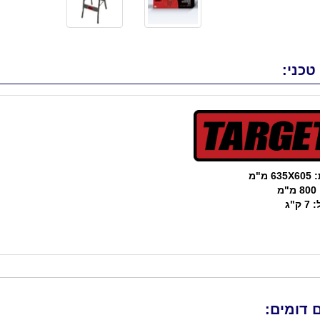
טכני:
6 מ"מ
מ
ק"ג
 דומים: