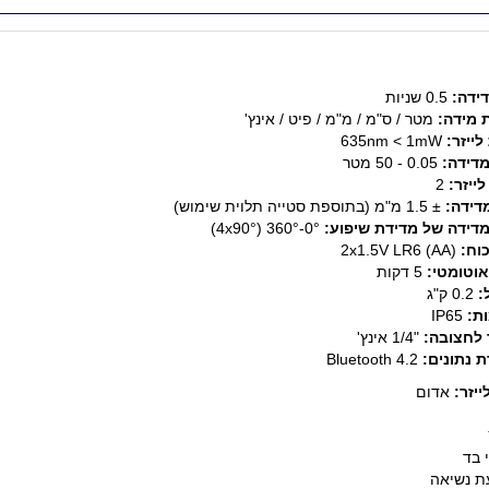
דידה:
0.5 שניות
ת מידה:
מטר / ס"מ / מ"מ / פיט / אינץ'
לייזר:
635nm < 1mW
מדידה:
0.05 - 50 מטר
ייזר:
2
מדידה:
± 1.5 מ"מ (בתוספת סטייה תלוית שימוש)
מדידה של מדידת שיפוע:
0°-360° (4x90°)
וח:
2x1.5V LR6 (AA)
אוטומטי:
5 דקות
:
0.2 ק"ג
ת:
IP65
 לחצובה:
"1/4 אינץ'
 נתונים:
Bluetooth 4.2
ייזר:
אדום
י בד
עת נשיאה