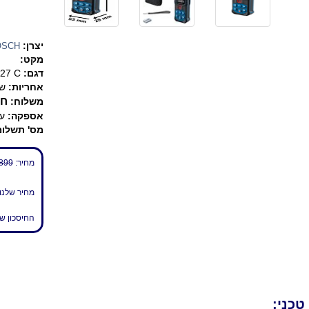
יצרן:
OSCH
מקט:
דגם:
27 C
אחריות:
שנ
חי
משלוח:
אספקה:
עד 7 
מס' תשלומ
מחיר:
899 ₪
מחיר שלנו
החיסכון ש
טכני: