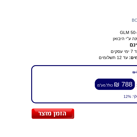
B
GLM 50-
ה ע"י היבואן
נם
ימי עסקים
ים:
עד 12 תשלומים
788 ₪
:
כולל מע"מ
לך:
12%