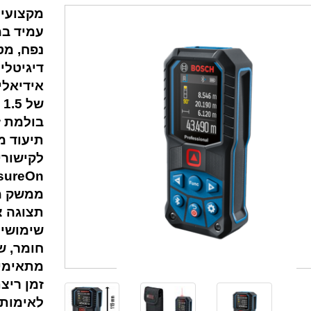
עמיד במ
נפח, מט
דיגיטלי
אידיאלי
בולמת ז
תיעוד מ
ureOn.
ממשק מש
תצוגה צ
שימושית
חומר, ש
מתאימים
זמן ריצ
לאימות 