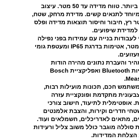
מקצועי ביותר. טווח מדידה עד 50 מטר. עיצוב
יוחד לתנאים קשים. מדידת מרחק, שטח,
ר רץ, חיבור וחיסור תוצאות מדידה ופלס
 למדידת שיפועים.
 לעבודות בנייה עם עמידות בפני נפילה
של 1.5 מטר, אטימות בדרגת IP65 ומעטפת גומי
עזועים.
היר והעברת נתונים מהירה הודות
לקישוריות Bluetooth ואפליקציית Bosch
Meas
תמש חכם, תכונות מועילות רבות,
בעונית מתקדמת ופונקציית עזרה
. אופטימלית לתיעוד, חישוב צורכי
טחי חדרים וקירות, והצבת אלמנטים
, מתאים לאדריכלים, חשמלאים ועוד.
ת סוללה מוגבר כולל משוב צליל ורעידות
הצלחת המדידות.