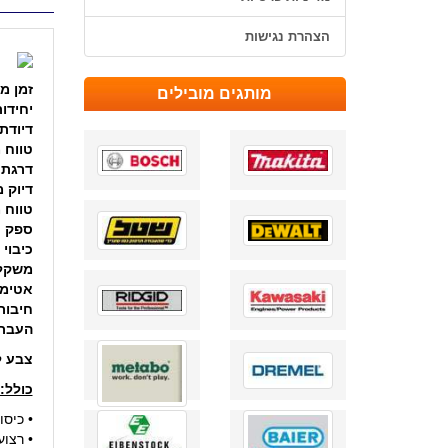
הצהרת נגישות
זמן מ
מותגים מובילים
יחידו
דיודת 
טווח 
דרגת ל
דיוק 
טווח 
ספק כ
כיבוי 
משקל
אטימו
חיבור
העברת
צבע ל
כולל:
• כיסו
• רצו