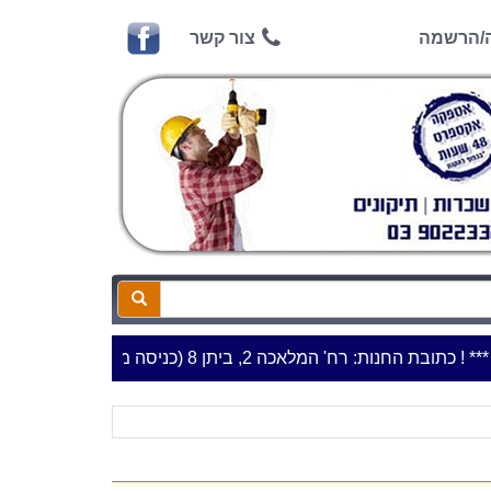
ה/הרשמה
צור קשר
כתובת החנות: רח' המלאכה 2, ביתן 8 (כניסה מרח' עמל 5) א.ת.פארק אפק, ראש העין***