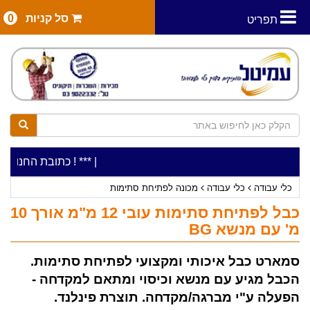
סל קניות
0
תפריט
|
***כלי עבודה להשכרה בתעריף יומי משתלם ! ***
***כתובת החנות: רח' המלאכה 2, ביתן 8 (כניסה מרח
כלי עבודה
כלי עבודה
מכונה לפתיחת סתימות
כבל לפתיחת סתימות עובי 12 מ"מ אורך 10
מ' עם מנשא BG
סמארט כבל איכותי ומקצועי לפתיחת סתימות.
הכבל מגיע עם מנשא וכיסוי ומתאם למקדחה -
הפעלה ע"י מברגה/מקדחה. תוצרת פינלנד.