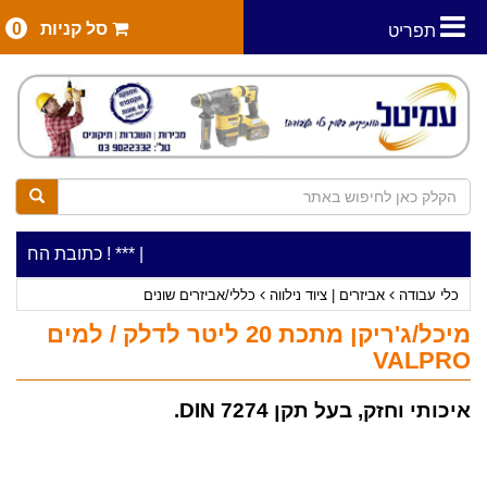
סל קניות
0
תפריט
|
***כלי עבודה להשכרה בתעריף יומי משתלם ! ***
***כתובת החנות: רח' המלאכה 2, ביתן 8 (כניסה
כלי עבודה
אביזרים | ציוד נילווה
כללי/אביזרים שונים
מיכל/ג'ריקן מתכת 20 ליטר לדלק / למים
VALPRO
איכותי וחזק, בעל תקן DIN 7274.