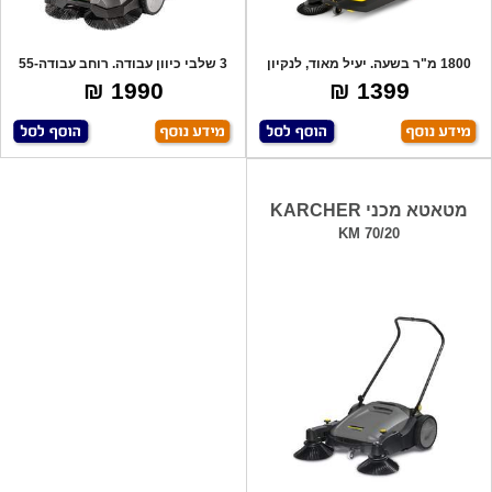
1800 מ"ר בשעה. יעיל מאוד, לנקיון
3 שלבי כיוון עבודה. רוחב עבודה-55
מושלם ו
ס"מ. ס
1990 ₪
1399 ₪
מטאטא מכני KARCHER
KM 70/20