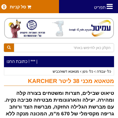
סל קניות
0
תפריט
|
***כלי עבודה להשכרה בתעריף יומי משתלם ! ***
***כתובת החנות: רח' המלאכה 2, ביתן 8 (כניסה מרח'
כלי עבודה
כלי גינון
מטאטא דשא/כביש
מטאטא מכני 38 ליטר KARCHER
טיאוט שבילים, חצרות ומשטחים בצורה קלה
ומהירה. יעילה והארגונומית מבטיחה סביבה נקיה.
עם מברשת הגלילה החזקה, מברשת הצד ורוחב
גריפה מקסימלי של 670 מ”מ, המכונה מנקה ללא