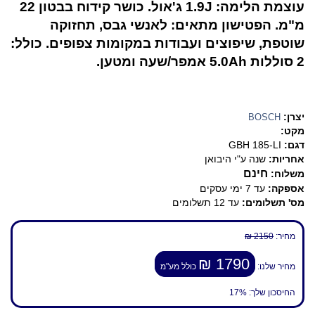
עוצמת הלימה: 1.9J ג'אול. כושר קידוח בבטון 22
מ"מ. הפטישון מתאים: לאנשי גבס, תחזוקה
שוטפת, שיפוצים ועבודות במקומות צפופים. כולל:
2 סוללות 5.0Ah אמפר/שעה ומטען.
יצרן:
BOSCH
מקט:
דגם:
GBH 185-LI
אחריות:
שנה ע"י היבואן
חינם
משלוח:
אספקה:
עד 7 ימי עסקים
מס' תשלומים:
עד 12 תשלומים
מחיר:
2150 ₪
1790 ₪
מחיר שלנו:
כולל מע"מ
החיסכון שלך:
17%