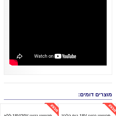
מוצרים דומים:
פטישון נטען 18V גוף בלבד
פטישון נטען 18V/20V ללא