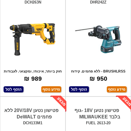
DCH263N
DHR242Z
BRUSHLRSS - ללא פחמים. קידוח
חזק ביותר, איכותי, ומקצועי. לעבודות
בבטון, ביט
קשות
989 ₪
950 ₪
פטישון נטען 18V -גוף
פטישון נטען 20V/18V ללא
בלבד MILWAUKEE
פחמים DeWALT
DCH133M1
FUEL 2613-20