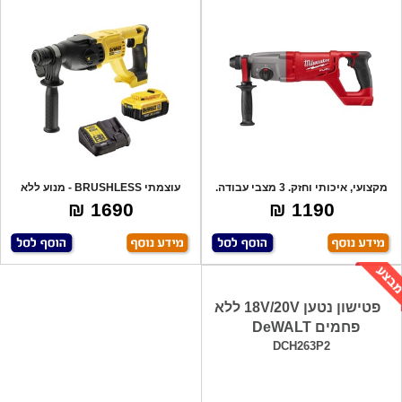
מקצועי, איכותי וחזק. 3 מצבי עבודה.
עוצמתי BRUSHLESS - מנוע ללא
מנוע
פחמים -מונע
1690 ₪
1190 ₪
פטישון נטען 18V/20V ללא
פחמים DeWALT
DCH263P2