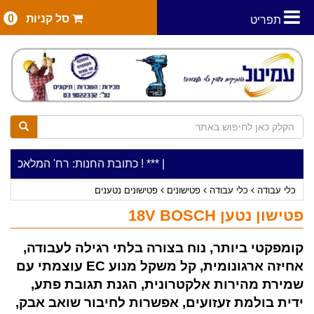
סל קניות
0
תפריט
|
***כלי עבודה להשכרה בתעריף יומי משתלם ! ***
***כתובת החנות: רח' המלאכה 2, ביתן 8 (כניסה מרח' עמל 5) א.ת.פארק אפק, ראש העין***
כלי עבודה
כלי עבודה
פטישונים
פטישונים נטענים
פטישון נטען 18V BOSCH
קומפקטי ביותר, נוח בצורה בלתי רגילה לעבודה,
אחיזה ארגונומית, קל משקל מנוע EC עוצמתי עם
שמירת מהירות אלקטרונית, הגנת תגובת פתע,
ידית בולמת זעזועים, אפשרות לחיבור שואב אבק,