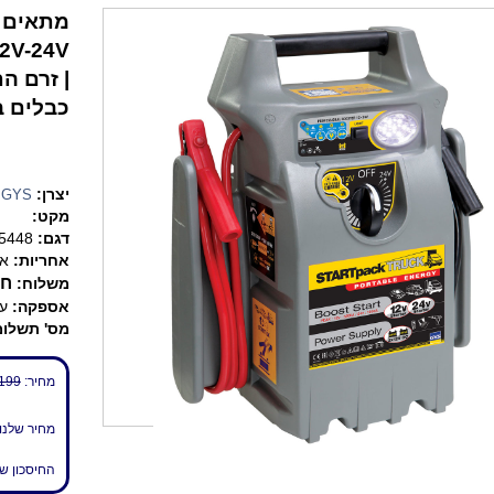
כבלים באורך של 8
יצרן:
GYS
מקט:
דגם:
5448
אחריות:
אח
חי
משלוח:
אספקה:
עד 7 
מס' תשלומ
מחיר:
199 ₪
מחיר שלנו
החיסכון ש