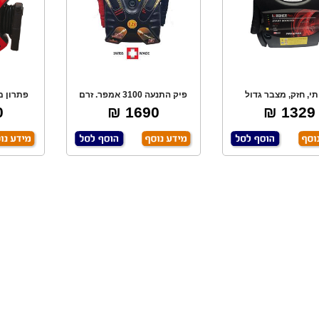
תי, חזק, מצבר גדול
פיק התנעה 3100 אמפר. זרם
פתרון מ
יוחד מחזיק יותר
התנעה 1170 אמפ
להתנ
₪
1690 ₪
1329 ₪