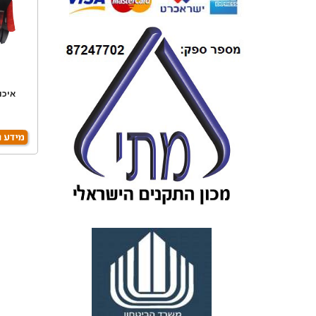
איכו
במ