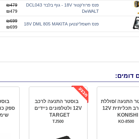
פנס פרוז'קטור 18V - גוף בלבד DCL043
₪479
₪479
DeWALT
₪699
פנס חשמלי/נטען 18V DML 805 MAKITA
₪699
 דומים:
ר התנעה /סוללת
בוסטר התנעה לרכב
גיבוי רב תכליתית 12V
12V ולטלפונים ניידים
ספק כוח
KONISHI
TARGET
שימושי
TJ500
KO-8500