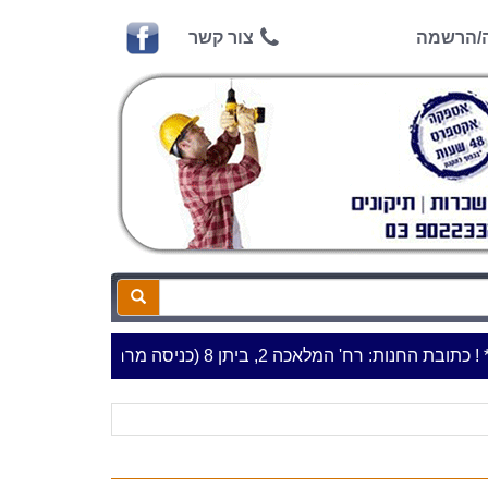
ה/הרשמה
צור קשר
ות: רח' המלאכה 2, ביתן 8 (כניסה מרח' עמל 5) א.ת.פארק אפק, ראש העין***