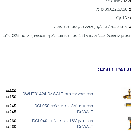
 לד:
7X3.6W
:
39X22.5X50 ס”מ
:
16 ק”ג
:
מתג כיבוי / הדלקה, אזעקת קוטביות הפוכה
מטען לחשמל, כבל איכותי 1.8 מטר (מחובר לגוף המכשיר), קוטר Ø25 מ”מ
 ושידרוגים:
₪150
פנס ראש לד חזק DWHT81424 DeWALT
₪150
פנס זויתי 18V- גוף בלבד DCL050
₪245
₪245
DeWALT
פנס נטען 18V - גוף בלבד! DCL040
₪260
₪260
DeWALT