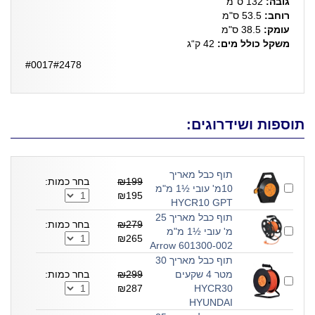
גובה:
132 ס"מ
רוחב:
53.5 ס"מ
עומק:
38.5 ס"מ
משקל כולל מים:
42 ק“ג
#0017#2478
תוספות ושידרוגים:
תוף כבל מאריך
₪199
בחר כמות:
10מ' עובי ½1 מ"מ
₪195
HYCR10 GPT
תוף כבל מאריך 25
₪279
בחר כמות:
מ' עובי ½1 מ"מ
₪265
601300-002 Arrow
תוף כבל מאריך 30
מטר 4 שקעים
₪299
בחר כמות:
₪287
HYCR30
HYUNDAI