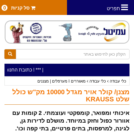
סל קניות
0
תפריט
|
***כלי עבודה להשכרה בתעריף יומי משתלם ! ***
***כתובת החנות: רח' המלאכה 2, ביתן 8 (כניסה מרח' ע
כלי עבודה
כלי עבודה
מאווררים I מערפלים | מצננים
מצנן/ קולר אויר מגדל 10000 מק"ש כולל
שלט KRAUSS
איכותי ומפואר, קומפקטי ועוצמתי. 2 קומות עם
אוורור כפול וחזק במיוחד. מושלם לדירות גן,
לגינה, למרפסות, בתים פרטיים, בתי קפה וכו'.