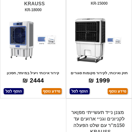
KRAUSS
KR-15000
KR-18000
חזק ואיכותי, לקירור מקומות סגורים
קירור איכותי ויעיל במיוחד, חסכון
או פתו
בחשמל ו
2444 ₪
1999 ₪
מצנן נייד תעשייתי מפןאר
לקניונים וגניי ארועים עד
150מ"ר עם שלט הפעלה
KRAUSS