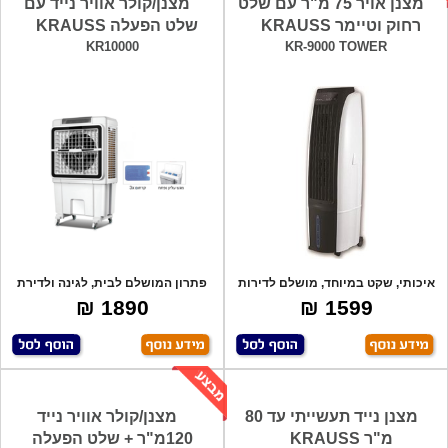
מצנן אויר 75 מ"ר עם שלט
מצנן/קולר אוויר נייד עם
רחוק וטיימר KRAUSS
שלט הפעלה KRAUSS
KR10000
KR-9000 TOWER
איכותי, שקט במיוחד, מושלם לדירות
פתרון המושלם לבית, לגינה ולדירת
גן/מרפס
גן, עם ג
1890 ₪
1599 ₪
מצנן נייד תעשייתי עד 80
מצנן/קולר אוויר נייד
מ"ר KRAUSS
120מ"ר + שלט הפעלה