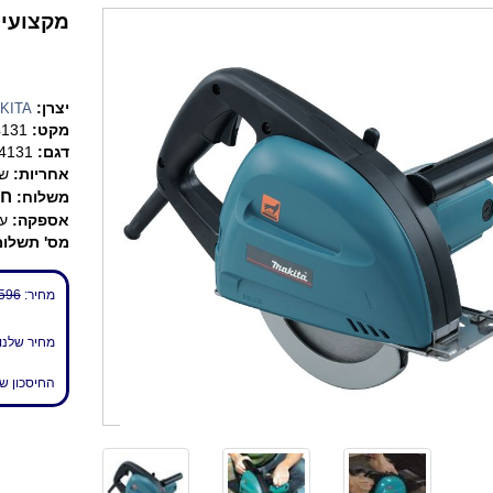
מקצועי, איכותי, 100W
יצרן:
KITA
מקט:
4131
דגם:
4131
אחריות:
שנ
חי
משלוח:
אספקה:
עד 7 
מס' תשלומ
מחיר:
596 ₪
מחיר שלנו
החיסכון ש