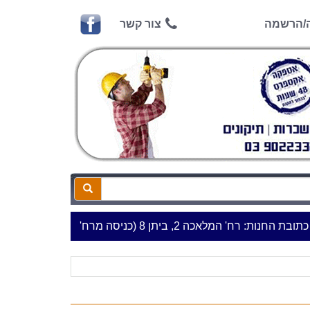
ה/הרשמה
צור קשר
' המלאכה 2, ביתן 8 (כניסה מרח' עמל 5) א.ת.פארק אפק, ראש העין***