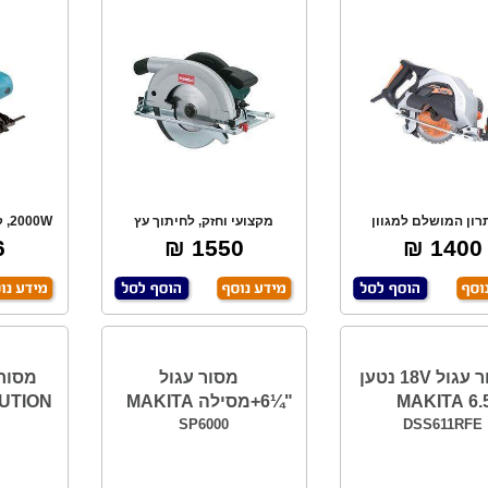
רון המושלם למגוון
מקצועי וחזק, לחיתוך עץ
ושים, הכל עם או
ולעבודות מגוונות,
מ
₪
1550 ₪
1400 ₪
מסור עגול 18V נטען
מסור עגול
"¼6+מסילה MAKITA
UTION
SP6000
DSS611RFE