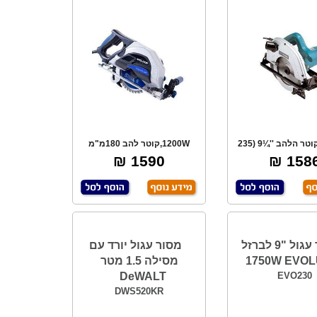
2000W, קוטר הלהב ''¼9 (235
1200W,קוטר להב 180מ"מ
''מ) מקצועי
חיתוך בזוויות. ל
1590 ₪
1586 
מסור עגול "9 לברזל
מסור עגול יורד עם
1750W EVOL
מסילה 1.5 מטר
DeWALT
EVO230
DWS520KR