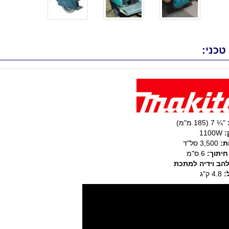
טכני:
"
¼
7 (185 מ"מ)
:
1100W
ת:
3,500 סל"ד
חיתוך:
6 ס"מ
להב וידיה למתכת
:
4.8 ק"ג