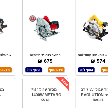
איכותי, חזק, קוטר להב
התנעה רכה. ידית אחיזה
גוף בלבד
184 מ"מ.
ארגונומית. כיוון ג
675 ₪
574 ₪
מסור עגול "¼ 7 רב
מסור עגול "½7
EVOL
1400W METABO
A
KS 66
RAGE1