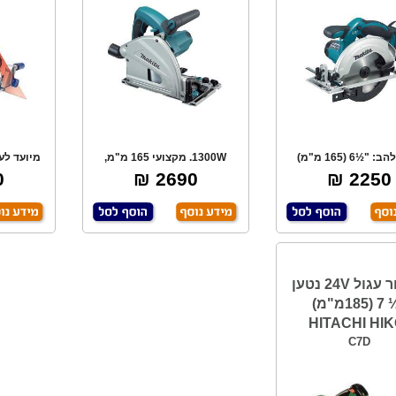
קוטר להב: "½6 (165 מ"מ)
1300W. מקצועי 165 מ"מ,
מיועד לע
הירות סיבוב:2
חיתוך ב- 45 מעלות
בר
₪
2690 ₪
2250 ₪
מסור עגול 24V נטען
"¼ 7 (185מ"מ)
HITACHI HIK
C7D