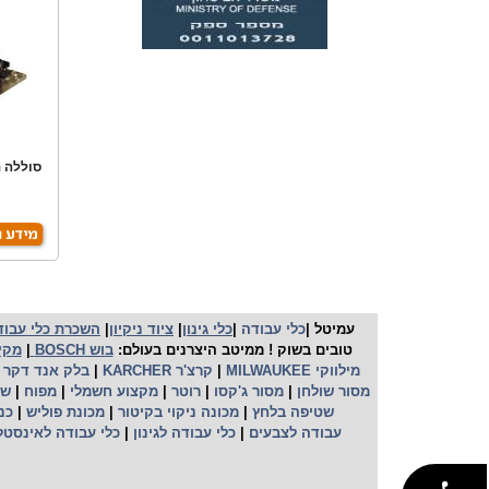
עמיטל |
כלי עבודה
|
כלי גינון
|
ציוד ניקיון
|
השכרת כלי עבוד
טובים בשוק ! ממיטב היצרנים בעולם:
בוש BOSCH
|
מקיטה 
מילווקי MILWAUKEE
|
קרצ'ר KARCHER
|
בלק אנד דקר BLACK&DECKER
מסור שולחן
|
מסור ג'קסו
|
רוטר
|
מקצוע חשמלי
|
מפוח
|
שו
שטיפה בלחץ
|
מכונה ניקוי בקיטור
|
מכונת פוליש
|
כנ
עבודה לצבעים
|
כלי עבודה לגינון
|
כלי עבודה לאינסטל