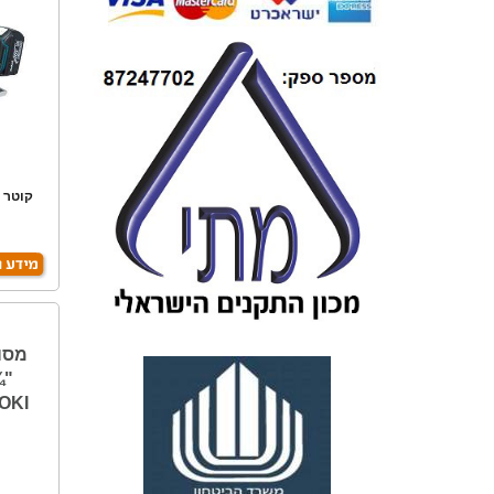
מ
OKI