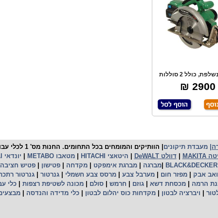
סוללה נשלפת, כולל 2 סוללות
3.3Ah , כולל
2900 ₪
ה
|
מעבדת תיקונים
| הוותיקים והמו
MAKITA
|
דוולט DeWALT
|
היטאצי HITACHI
|
מטאבו METABO
|
יונדאי
I
|
מברגה
|
מברגת אימפקט
|
מקדחה
|
פטישון
|
פטיש חציבה
אב אבק
|
מפזר חום
|
מערבל צבע
|
מרסס צבע חשמלי
|
גנרטור
|
גנרטור רתכ
נת הרמה
|
מכסחת דשא
|
גוזם
|
חרמש
|
סולם
|
מכונה לשטיפת רצפות
|
כלי עב
טור
|
ויברציה לבטון
|
מקדחות כוס יהלום לבטון
|
כלי מדידה והנדסה
|
מבצעים