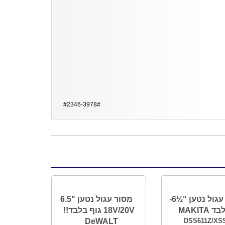
#2346-3978#
מסור עגול נטען "½6-
מסור עגול נטען "6.5
MAKITA
18V/20V גוף בלבד!!
DeWALT
DSS611Z/XS