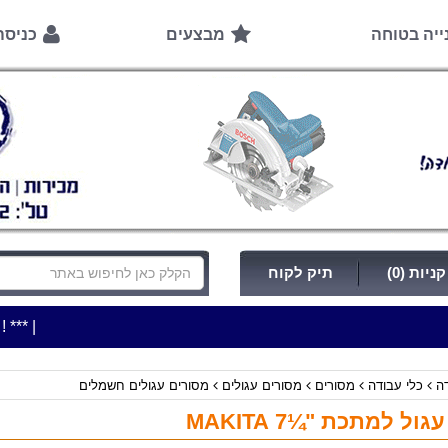
ייה בטוחה
מבצעים
כניס
ניות (0)
תיק לקוח
|
***כלי עבודה להשכרה בתעריף יומי משתלם ! ***
***כתובת החנות: רח
דה
כלי עבודה
מסורים
מסורים עגולים
מסורים עגולים חשמלים
ול למתכת "¼7 MAKITA