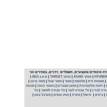
מחים בכל התחומים. החנות מס' 1 לכלי עבודה איכותיים ומקצועיים, חשמליים וידניים, במחירים הכי
HYUNDA
|
אסקי ASAKI
|
טרגט TARGET
|
א.א.ג AEG
|
|
משחזת זוית
|
מלטשת
|
מסור
|
מסור עגול
|
מסור גרונג
|
ת
|
רתכת
אלקטרונית
|
מטען מצברים
|
בוסטר הנעה
|
מכונת
ודה לבניין
|
כלי עבודה לנגר
|
כלי עבודה למסגר
|
כלי
|
ביטים
|
איזמל
|
מקדח
|
טוחן ענפים
|
מערבל בטון
|