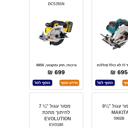
DCS391N
 !!! לא כולל סוללות
איכותי, חזק ומקצועי, 4950
!!! 18V. מה
סל"ד, חיתוך ב-
699 ₪
695 ₪
מסור עגול "¼9
מסור עגול "¼ 7
MAKIT
לחיתוך מתכת
EVOLUTION
5902B
EVO180