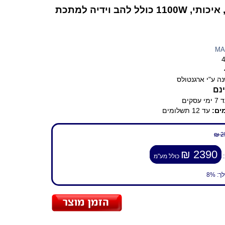
1 כולל להב וידיה למתכת
MA
ה ע"י ארגנטולס
נם
ימי עסקים
ים:
עד 12 תשלומים
2
2390 ₪
:
כולל מע"מ
לך:
8%