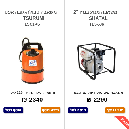
משאבה מנוע בנזין "2
משאבה טבולה-גובה אפס
TSURUMI
SHATAL
LSC1.4S
TE5-50R
משאבת מים מוטוריות, מנוע בנזין.
חד פאזי. יניקה של עד 110 ליטר
שילוב ש
בדקה. גובה
2340 ₪
2290 ₪