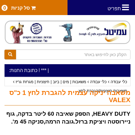
סל קניות
0
תפריט
|
***כלי עבודה להשכרה בתעריף יומי משתלם ! ***
***כתובת החנות: רח' המלאכה 2, ביתן 8 (כניסה מרח' עמל 5) א.ת
כלי עבודה
כלי עבודה
משאבות | מים | ביוב | חיצוניות | מגרזת גריז
משאבות חיצוניות/הגברת לחץ
משאבה יניקה עצמית להגברת לחץ 1 כ"ס
VALEX
HEAVY DUTY, הספק שאיבה 60 ליטר בדקה, גוף
ניירוסטה ויציקת ברזל.גובה הרמה,סניקה 45 מ'.