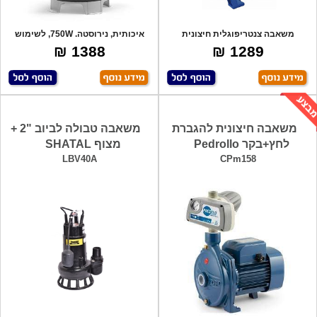
משאבה צנטריפוגלית חיצונית
איכותית, נירוסטה. 750W, לשימוש
מקצועית. גוף-
במרתפים,
1388 ₪
1289 ₪
משאבה חיצונית להגברת
משאבה טבולה לביוב "2 +
לחץ+בקר Pedrollo
מצוף SHATAL
LBV40A
CPm158