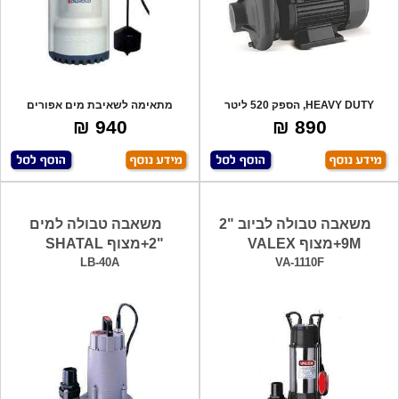
HEAVY DUTY, הספק 520 ליטר
מתאימה לשאיבת מים אפורים
בדקה, גובה הרמ
וכוללת חיישן מג
940 ₪
890 ₪
משאבה טבולה לביוב "2
משאבה טבולה למים
9M+מצוף VALEX
"2+מצוף SHATAL
LB-40A
VA-1110F