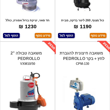
כול מצוף, 260 ליטר בדקה, מבית
חד פאזי, יציקת ברזל אפורה, כולל
יונדאי !
מצוף, ,ת
1230 ₪
1190 ₪
משאבה חיצונית להגברת
משאבה טבולה "2
לחץ + בקר PEDROLLO
PEDROLLO
VXM10/50
CPM-130