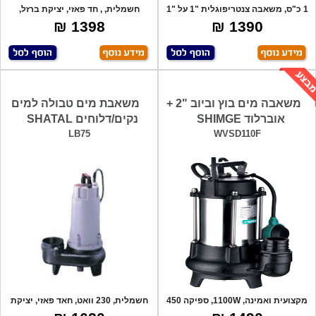
1 כ"ס, משאבה צנטריפוגלית "1 על "1
חשמלית, , חד פאזי, יציקת ברזל,
למים
מעבר חופש
1398 ₪
1390 ₪
משאבה מים בוץ וביוב "2 +
משאבת מים טבולה למים
אוברלוד SHIMGE
נקים/דלוחים SHATAL
LB75
WVSD110F
מקצועית ואמינה, 1100W, ספיקה 450
חשמלית, 230 וואט, חאד פאזי, יציקת
ליטר
ברזל.