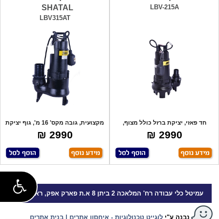
SHATAL
LBV-215A
LBV315AT
חד פאזי, יציקת ברזל כולל מצוף,
מקצועית, גובה מקס' 16 מ', גוף יציקת
משאבה מקצ
ברזל
2990 ₪
2990 ₪
עמיטל
כלי עבודה
רח' המלאכה 2 ביתן 8 א.ת פארק אפק, ראש העין
נבנה ע"י
לוגייט טכנולוגיות - איחסון אתרים | בנית אתרים