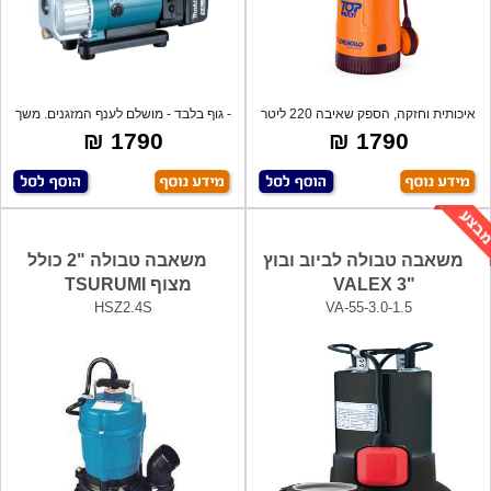
איכותית וחזקה, הספק שאיבה 220 ליטר
- גוף בלבד - מושלם לענף המזגנים. משך
לדקה!
ע
1790 ₪
1790 ₪
משאבה טבולה לביוב ובוץ
משאבה טבולה "2 כולל
"3 VALEX
מצוף TSURUMI
HSZ2.4S
VA-55-3.0-1.5