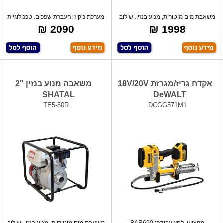
משאבת מים מוטורית, מנוע בנזין. שילוב
מערכת ניקוז והעברת שפכים. טכנולוגיית
של
mac
2090 ₪
1998 ₪
אקדח גריז/מגרזת 18V/20V
משאבה מנוע בנזין "2
SHATAL
DeWALT
TE5-50R
DCGG571M1
מקצועי, לחץ עבודה: BAR690
משאבת מים מוטוריות, מנוע בנזין. שילוב