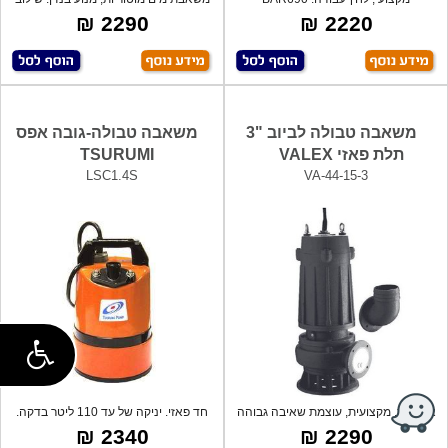
PSI10,000. כול
ש
2290 ₪
2220 ₪
משאבה טבולה לביוב "3
משאבה טבולה-גובה אפס
תלת פאזי VALEX
TSURUMI
LSC1.4S
VA-44-15-3
איכותית, מקצועית, עוצמת שאיבה גבוהה
חד פאזי. יניקה של עד 110 ליטר בדקה.
במיו
גובה
2340 ₪
2290 ₪