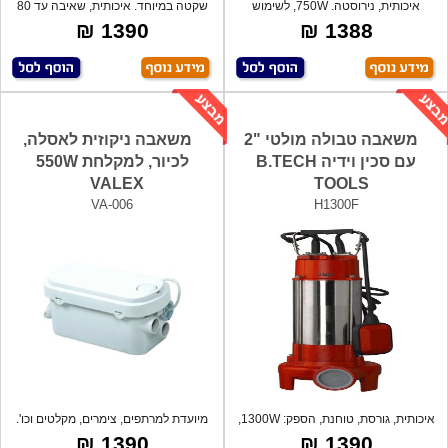
איכותית, נירוסטה. 750W, לשימוש
שקטה במיוחד. איכותית, שאיבה עד 80
במרתפים,
ליטר ב
1390 ₪
1388 ₪
משאבה טבולה מולטי "2
משאבה ניקוזית לאסלה,
עם סכין וידיה B.TECH
לכיור, למקלחת 550W
VALEX
TOOLS
VA-006
H1300F
איכותית, גורסת, טוחנת, הספק: 1300W,
מיועדת למרתפים, צימרים, מקלטים וכו'.
כול
1390 ₪
1390 ₪