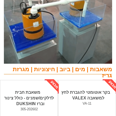
משאבות | מים | ביוב | חיצוניות | מגרזת
גריז
בקר אוטומטי להגברת לחץ
משאבת חבית
למשאבה VALEX
לדלקים/שמנים - כולל צינור
VA-11
וברז DUKSHIN
305-202602