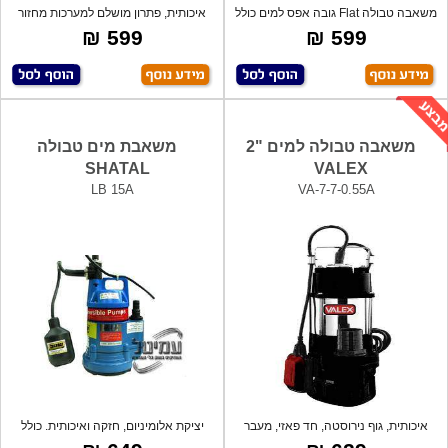
משאבה טבולה Flat גובה אפס למים כולל
איכותית, פתרון מושלם למערכות מחזור
מצוף
מים ו
599 ₪
599 ₪
משאבה טבולה למים "2
משאבת מים טבולה
SHATAL
VALEX
LB 15A
VA-7-7-0.55A
איכותית, גוף נירוסטה, חד פאזי, מעבר
יציקת אלומיניום, חזקה ואיכותית. כולל
חופש
מצו