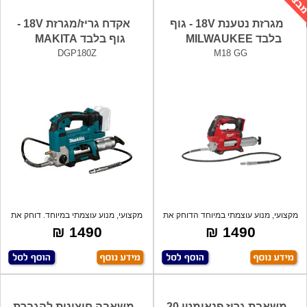
מגרזת נטענת 18V - גוף
אקדח גריז/מגרזת 18V -
בלבד MILWAUKEE
גוף בלבד MAKITA
DGP180Z
M18 GG
מקצועי, מנוע עוצמתי במיוחד הדוחק את
מקצועי, מנוע עוצמתי במיוחד. דוחק את
הגרי
הגרי
1490 ₪
1490 ₪
משאבת גריז פנאומטי 20
משאבה חיצונית להגברת