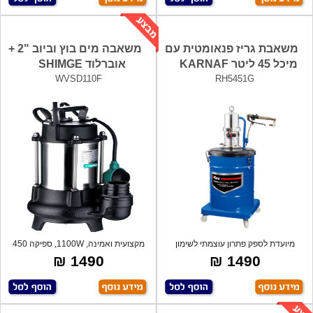
משאבת גריז פנאומטית עם
משאבה מים בוץ וביוב "2 +
מיכל 45 ליטר KARNAF
אוברלוד SHIMGE
WVSD110F
RH5451G
מיועדת לספק פתרון עוצמתי לשימון
מקצועית ואמינה, 1100W, ספיקה 450
תעשייתי
ליטר
1490 ₪
1490 ₪