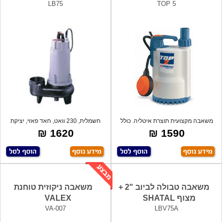
LB75
TOP 5
משאבה מקצועית תוצרת איטליה. כולל
חשמלית, 230 וואט, חאד פאזי, יציקת
מצוף.
ברזל.
1620 ₪
1590 ₪
משאבה טבולה לביוב "2 +
משאבה ניקוזית טוחנת
מצוף SHATAL
VALEX
VA-007
LBV75A