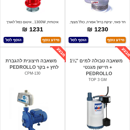
חד פאזי, יציקת ברזל אפורה, כולל מצוף,
איכותית, 1300W , איטום כפול לאורך
,ת
חיים א
1231 ₪
1230 ₪
משאבה טבולה למים "¼1
משאבה חיצונית להגברת
+ חיישן מגנטי
לחץ + בקר PEDROLLO
CPM-130
PEDROLLO
TOP 3 GM