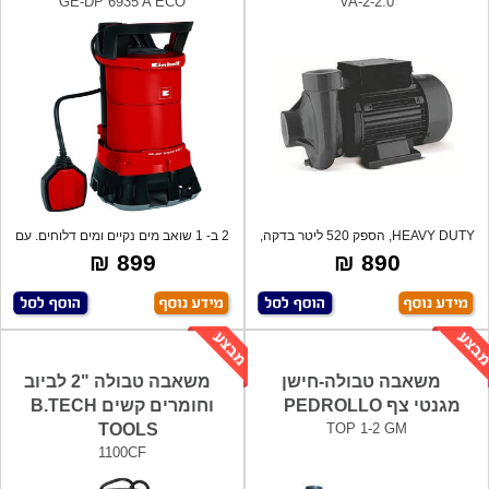
GE-DP 6935 A ECO
VA-2-2.0
HEAVY DUTY, הספק 520 ליטר בדקה,
2 ב- 1 שואב מים נקיים ומים דלוחים. עם
גובה הרמ
סנ
899 ₪
890 ₪
משאבה טבולה-חישן
משאבה טבולה "2 לביוב
מגנטי צף PEDROLLO
וחומרים קשים B.TECH
TOOLS
TOP 1-2 GM
1100CF