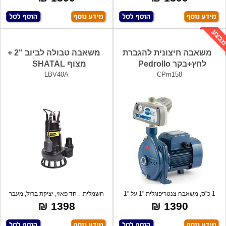
משאבה חיצונית להגברת
משאבה טבולה לביוב "2 +
לחץ+בקר Pedrollo
מצוף SHATAL
LBV40A
CPm158
1 כ"ס, משאבה צנטריפוגלית "1 על "1
חשמלית, , חד פאזי, יציקת ברזל, מעבר
למים
חופש
1398 ₪
1390 ₪