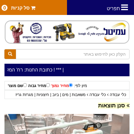
סל קניות
0
תפריט
|
***כלי עבודה להשכרה בתעריף יומי משתלם ! ***
***כתובת החנות: רח' המלאכה 2, ביתן 8 (כניסה מרח' עמל 5) א.ת.פארק אפק, ראש העין***
מיון לפי:
מחיר נמוך
מחיר גבוה
שם מוצר
כלי עבודה
כלי עבודה
משאבות | מים | ביוב | חיצוניות | מגרזת גריז
סנן תוצאות