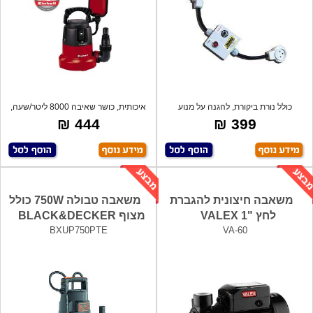
כולל נורת ביקורת, להגנה על מנוע
איכותית, כושר שאיבה 8000 ליטר/שעה,
משאבות ב
שאיב
444 ₪
399 ₪
משאבה חיצונית להגברת
משאבה טבולה 750W כולל
לחץ "1 VALEX
מצוף BLACK&DECKER
BXUP750PTE
VA-60