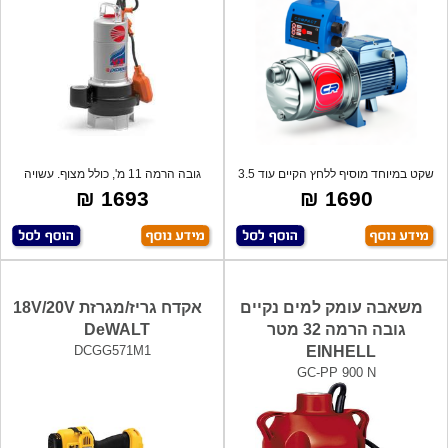
שקט במיוחד מוסיף ללחץ הקיים עוד 3.5
גובה הרמה 11 מ', כולל מצוף. עשויה
אטמ'
נירוס
1693 ₪
1690 ₪
משאבה עומק למים נקיים
אקדח גריז/מגרזת 18V/20V
גובה הרמה 32 מטר
DeWALT
DCGG571M1
EINHELL
GC-PP 900 N