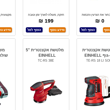
בחור את הגרעין והכמות
חזקה, מעולה לאורך זמן וטובה
מקצועית, 
בעת ביצוע הה
לבית ולמקצוע
199 ₪
0 ₪
שת אקצנטרית
מלטשת אקצנטרית "5
מש
EINHELL
שולחן ELL
TC-RS 38E
TE-RS 18 LI S