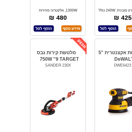
מלטשת סרט מובנית. 240W כולל
1300W, אלקטרוני מהירות
רט ליטוש גר
משתנה, כפתור בקרה
480 ₪
425 ₪
מלטשת אקצנטרית "5
מלטשת קירות גבס
750W "9 TARGET
DeWAL
SANDER 230X
DWE6423