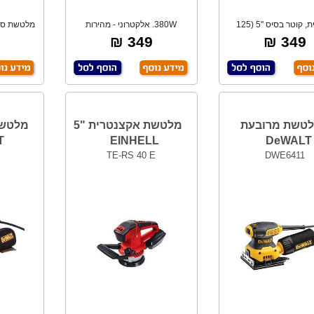
איכותית, קוטר בסיס "5 (125
380W. אלקטרוני - מהירות
מ"מ). *גוף
משתנה. 125 מ"מ
ס
349 ₪
349 ₪
טשת מרובעת
מלטשת אקצנטרית "5
T
EINHELL
DeWALT
TE-RS 40 E
DWE6411