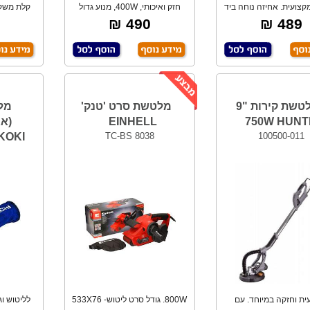
2, מקצועית. אחיזה נוחה ביד
חזק ואיכותי, 400W, מנוע גדול
קלת משקל
אחת. קלת מ
לשימוש במגו
א
490 ₪
489 ₪
מלטשת קירות "9
מלטשת סרט 'טנק'
מל
EINHELL
750W HUN
IKOKI
TC-BS 8038
100500-011
ית וחזקה במיוחד. עם
800W. גודל סרט ליטוש- 533X76
לליטוש וג