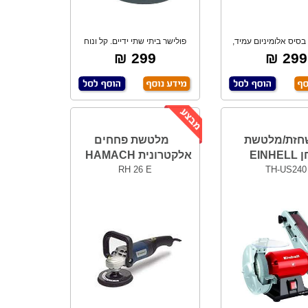
בסיס אלומיניום עמיד,
פולישר ביתי שתי ידיים. קל ונוח
אחיזה רכה.
לשימוש כו
299 ₪
299 ₪
חזת/מלטשת
מלטשת פחחים
EINH
אלקטרונית HAMACH
RH 26 E
TH-US240