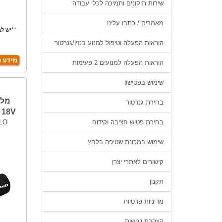
שירות תיקונים ותמיכה לכלי עבודה
מאמרים / כתבו עלינו
**יש ל
הוראות הפעלה וטיפול למנוע בנזין/גנרטור
הוראות הפעלה למנועים 2 פעימות
שימוש בפטישון
מלט
בחירת גנרטור
18V -גוף EINHELL
בחירת פטיש חציבה וקידוח
OLO
שימוש במכונת שטיפה בלחץ
קישורים לאתרי יצרן
תקנון
מדיניות פרטיות
הצהרת נגישות