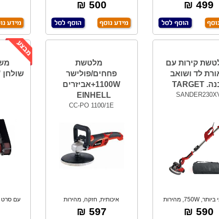
אורת לד. לשימו
מ"מ. משק
500 ₪
499 ₪
טשת קירות עם
מלטשת
מש
רת לד ושואב
פחחים/פולישר
שולחן "6 50W FEMI
 TARGET
1100W+אביזרים
EINHELL
SANDER230X
CC-PO 1100/1E
מקצועי ביותר, 750W, מהירות
איכותית, חזקה, מהירות
אלקטרונית משת
אלקטרונית. קוטר 18
תו
597 ₪
590 ₪