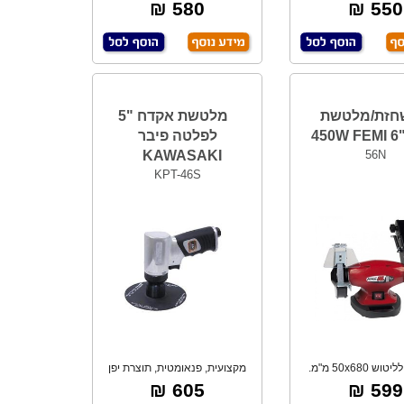
שאיבת אבק.
וכו' **ל
580 ₪
550 ₪
חזת/מלטשת
מלטשת אקדח "5
4
לפלטה פיבר
KAWASAKI
56N
KPT-46S
עם סרט לליטוש 50x680 מ"מ.
מקצועית, פנאומטית, תוצרת יפן
צרת איטליה F
605 ₪
599 ₪