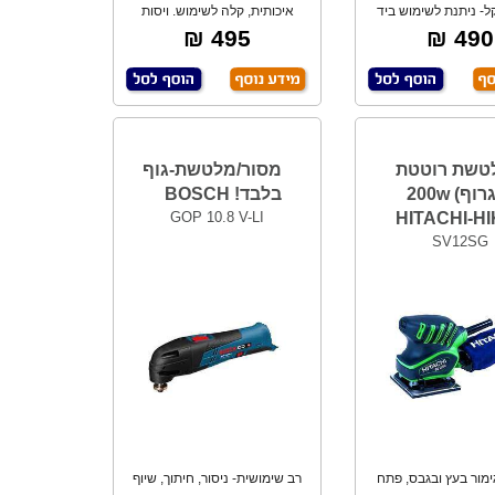
- ניתנת לשימוש ביד
איכותית, קלה לשימוש. ויסות
חת בעלת ויס
אלקטרוני, מוט
495 ₪
490 ₪
טשת רוטטת
מסור/מלטשת-גוף
(אגרוף) 200w
בלבד! BOSCH
GOP 10.8 V-LI
HITACHI-H
SV12SG
ימור בעץ ובגבס, פתח
רב שימושית- ניסור, חיתוך, שיוף