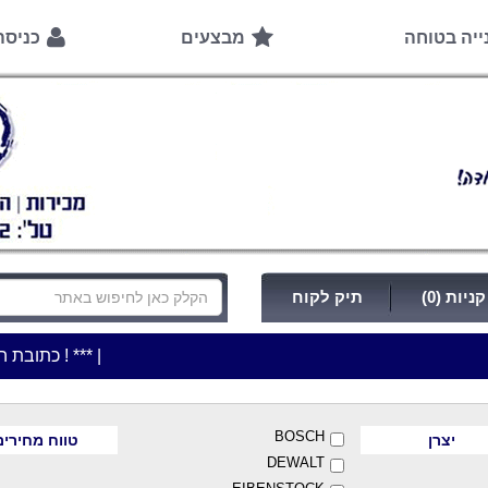
ייה בטוחה
מבצעים
כניס
ניות (0)
תיק לקוח
|
***כלי עבודה להשכרה בתעריף יומי משתלם ! ***
***כתובת החנות: רח' המלאכה 2, ביתן 8 (כניסה מרח
BOSCH
יצרן
טווח מחירים
DEWALT