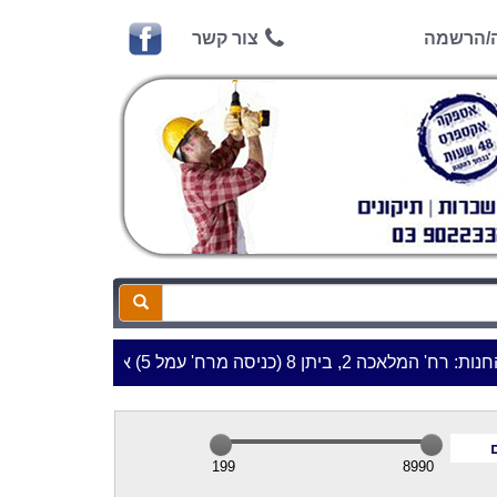
ה/הרשמה
צור קשר
' עמל 5) א.ת.פארק אפק, ראש העין***
199
8990