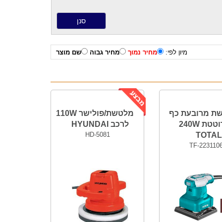
מיון לפי:
מחיר נמוך
מחיר גבוה
שם מוצר
ת מרובעת כף
מלטשת/פולישר 110W
יד רוטטת 240W
לרכב HYUNDAI
HD-5081
TOTAL
TF-223110