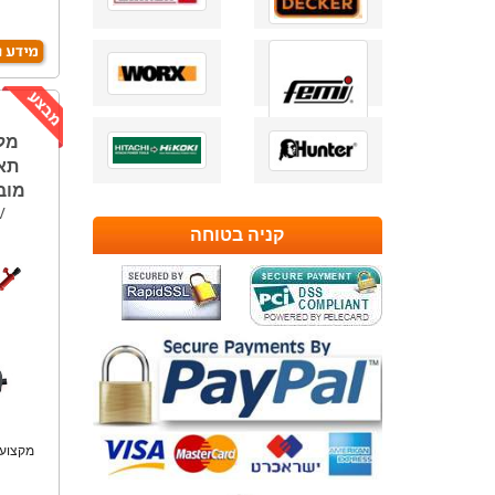
ת
מל
תאו
מובנה.
V
קניה בטוחה