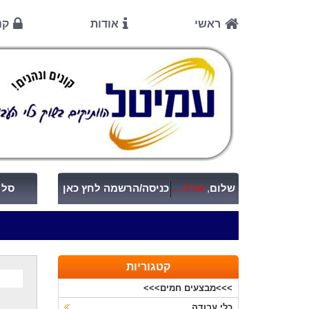
ראשי
אודות
קנ
שלום
,
אורח ...
כניסה/הרשמה לחץ כאן
סל ק
קטגוריות
>>>מבצעים חמים>>>
כלי עבודה