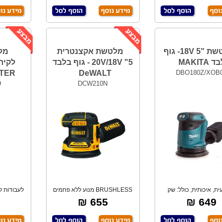
מלטשת "5 18V- גוף
מלטשת אקצנטרית
מל
MAKITA
20V/18V "5 - גוף בלבד
TER
DeWALT
DBO180Z/XOB
9
DCW210N
ת, איכותית, כולל: שק
BRUSHLESS מנוע ללא פחמים
לעבודות ל
איסוף שבבים.
לאורך חיים ארוך
655 ₪
649 ₪