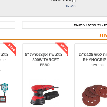
EIBENSTOCK
הצג עוד...
דה
כלי עבודה
מלטשות
ות
ניירות לטש 125מ"מ
מלטשת אקצנטרית "5
מלטש
300W TARGET
בחר מידה
EE300
6