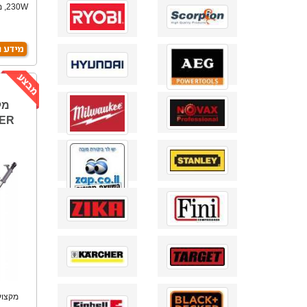
30W
TER
מקצוע