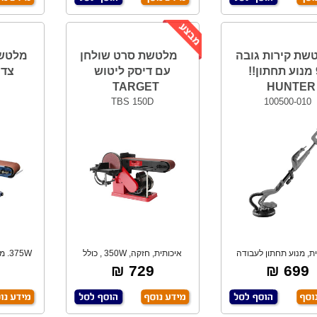
שת קירות גובה
מלטשת סרט שולחן
מלטשת
"9 מנוע תחתון!!
עם דיסק ליטוש
צד ARNAF
TARGET
HUNTER
TBS 150D
100500-010
ת, מנוע תחתון לעבודה
איכותית, חזקה, 350W , כולל
75W
מושכת ללא מא
דיסק ליטוש 15
לי
729 ₪
699 ₪