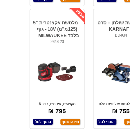
 שולחן + סרט
מלטשת אקצנטרית "5
K
(125מ"מ) 18V - גוף
BD46N
בלבד MILWAUKEE
2648-20
3. מלטשת שולחנית בעלת
מקצועית, איכותית, בורר 6
טוש סרט וליטו
מהירויות רציף ל
795 ₪
755 ₪