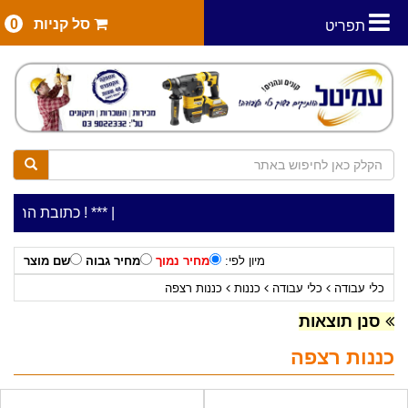
סל קניות
0
תפריט
|
***כלי עבודה להשכרה בתעריף יומי משתלם ! ***
***כתובת החנות: רח' המלאכה 2, ביתן 8 (כנ
מיון לפי:
מחיר נמוך
מחיר גבוה
שם מוצר
כלי עבודה
כלי עבודה
כננות
כננות רצפה
סנן תוצאות
כננות רצפה