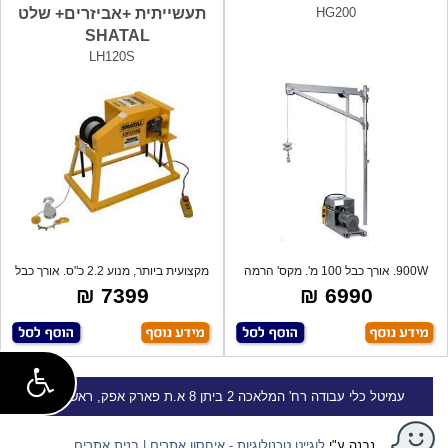
HG200
תעשייתית +אביזרים+ שלט
SHATAL
LH120S
900W. אורך כבל 100 מ'. מקס' הרמה
מקצועית ביותר, מנוע 2.2 כ"ס. אורך כבל
200 ק
פל
7399 ₪
6990 ₪
עמיטל
כלי עבודה
רח' המלאכה 2 ביתן 8 א.ת פארק אפק, ראש העין
נבנה ע"י
לוגייט טכנולוגיות - איחסון אתרים | בנית אתרים