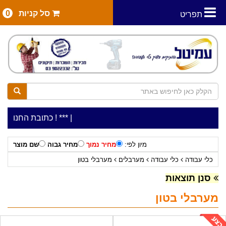
סל קניות
0
תפריט
|
***כלי עבודה להשכרה בתעריף יומי משתלם ! ***
***כתובת החנות: רח' המלאכה 2, ביתן 8 (כניסה מרח'
מיון לפי:
מחיר נמוך
מחיר גבוה
שם מוצר
כלי עבודה
כלי עבודה
מערבלים
מערבלי בטון
סנן תוצאות
מערבלי בטון