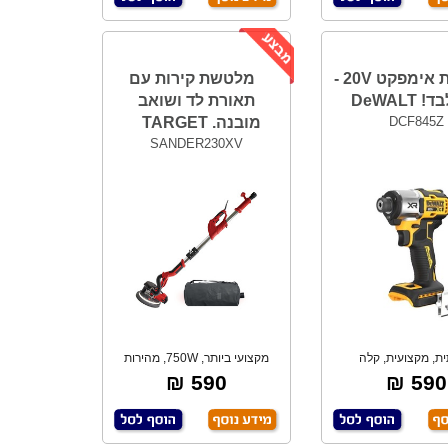
מברגת אימפקט 20V -
מלטשת קירות עם
DeWALT
תאורת לד ושואב
DCF845Z
מובנה. TARGET
SANDER230XV
ית, מקצועית, קלה
מקצועי ביותר, 750W, מהירות
ונומית. חזקה 2
אלקטרונית משת
590 ₪
590 ₪