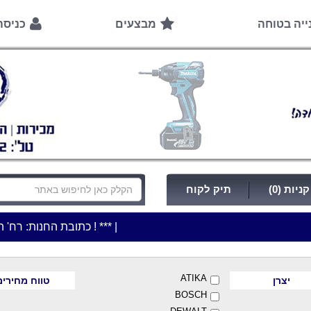
ייה בטוחה
מבצעים
כניס
ניות (0)
תיק לקוח
|
***כלי עבודה להשכרה בתעריף יומי משתלם ! ***
***כתובת החנות: רח' המלאכה 2, ביתן 8 (כניסה מרח' עמל 5) א.ת.פארק אפק, ראש העין**
ATIKA
יצרן
טווח מחירים
BOSCH