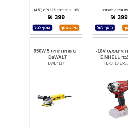
ית וחזקה, לעבודה
18V. קוטר דיסק 115 מ"מ ("4.5).
כת, גוף צר במי
*גוף בלב
399 ₪
399 ₪
מברגת אימפקט 18V-
משחזת זווית 5 950W
EINHEL
DeWALT
DWE4117
TE-CI 18 LI-