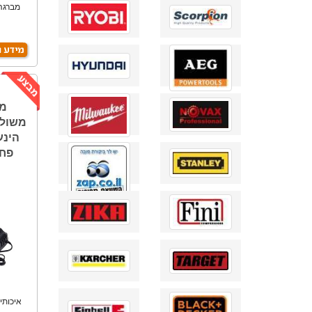
מברגה 
מב
משולב
פחמי
איכותי