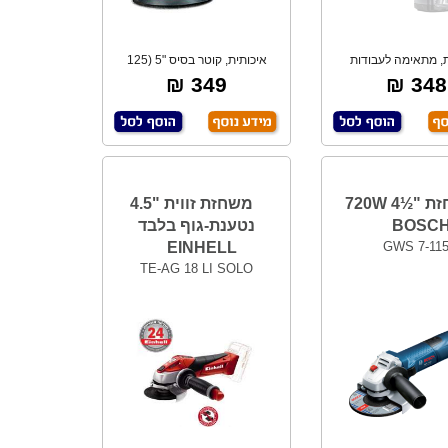
ת, מתאימה לעבודות
איכותית, קוטר בסיס "5 (125
גה מגוונות בח
מ"מ). *גוף
349 ₪
348 ₪
משחזת "½4 720W
משחזת זווית "4.5
BOSC
נטענת-גוף בלבד
EINHELL
GWS 7-11
TE-AG 18 LI SOLO