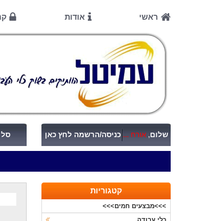
ראשי
אודות
קנ
שלום
,
אורח ...
כניסה/הרשמה לחץ כאן
סל ק
קטגוריות
>>>מבצעים חמים>>>
כלי עבודה