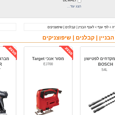
DEWALT
הצג עוד...
דה
לפי ענף
לענף הבניין | קבלנים | שיפוצניקים
בניין | קבלנים | שיפוצניקים
קדחים לפטישון
מסור אנכי Target
R
EJ700
BOSCH
7
S4L