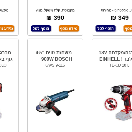
380W. אלקטרוני - מהירות
מקצועית. קלת משקל. מנוע
מקצוע
שתנה. 125 מ"מ
עוצמתי איכותי עם
ממוש
390 ₪
349 ₪
מברגה/מקדחה 18V-
משחזת זווית "½4
! EINHELL
900W BOSCH
גוף בלבד L
SOLO
GWS 9-115
TE-CD 18 LI