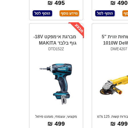
BRU - ללא פ
אלקטרוני, מוט
495 ₪
490 ₪
משחזת זווית "5
מברגת אימפקט 18V-
1010W De
גוף בלבד MAKITA
DTD152Z
DWE4207
מיועד לעבודות קשות. 125 מ"מ
מקצועי, עוצמתי, מומנט פיתול
("5).
165Nm ניוטון
499 ₪
499 ₪