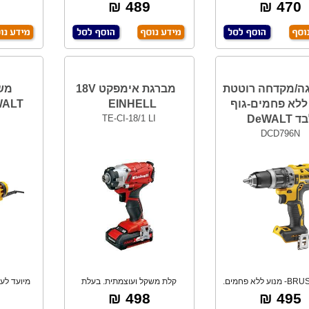
הלימה 300Nm
אחת. קלת מ
SHLESS
489 ₪
470 ₪
ה/מקדחה רוטטת
מברגת אימפקט 18V
18 ללא פחמים-גוף
EINHELL
WALT
DeWALT
TE-CI-18/1 LI
DCD796N
BRUSHLESS- מנוע ללא פחמים.
קלת משקל ועוצמתית. בעלת
גיר 2 מהירויו
מומנט פיתול של 1
498 ₪
495 ₪