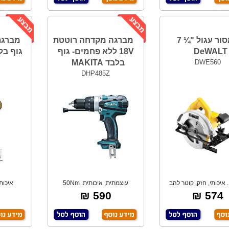
מסור עגול "¼ 7
מברגה מקדחה רוטטת
DeWALT
18V ללא פחמים- גוף
גוף בלבד! 
DWE560
בלבד MAKITA
DHP485Z
 איכותי, חזק, קוטר להב
עוצמתית, איכותית. 50Nm
איכות
184 מ"מ.
ניוטון/מטר. 21 מצ
ואגר
590 ₪
574 ₪