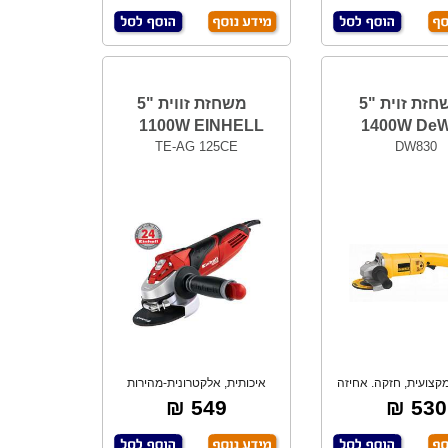
משחזת זוית "5
משחזת זווית "5
1100W EINHELL
1400W De
TE-AG 125CE
DW830
מקצועית, חזקה. אחיזה
איכותית, אלקטרונית-מהירות
נוחה. מנוע
משתנה. מבית E
549 ₪
530 ₪