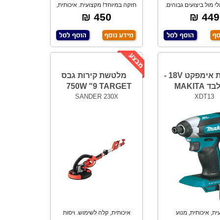
לי מול ביצועים גבוהים.
חזקה במיוחד! מקצועית. איכותית,
*גוף ב
קומפקטית
450 ₪
449 ₪
מברגת אימפקט 18V -
מלטשת קירות גבס
MAKITA
750W "9 TARGET
SANDER 230X
XDT13
ית, איכותית, מנוע
איכותית, קלה לשימוש. ויסות