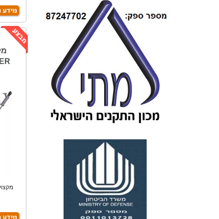
TER
מקצוע
ת