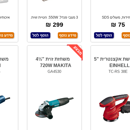
3 יחידות, מעולים SDS
3 מצבי פנדל. 550W. הטיית זווית.
איכותי
עובי 6,8,10,
קרן ליי
הבר
299 ₪
75 ₪
מלטשת אקצנטרית "5
משחזת זוית "½4
H
720W MAKITA
EINHELL
5
GA4530
TC-RS 38E