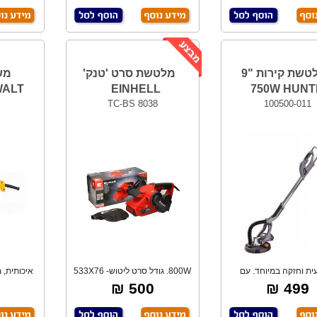
מלטשת קירות "9
מלטשת סרט 'טנק'
WALT
EINHELL
750W HUN
TC-BS 8038
100500-011
ית וחזקה במיוחד. עם
800W. גודל סרט ליטוש- 533X76
איכותית, 
אורת לד. לשימו
מ"מ. משק
500 ₪
499 ₪