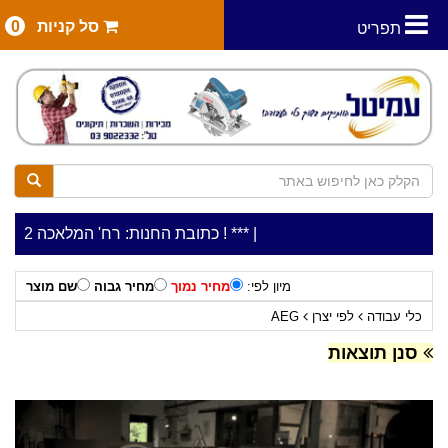
סל קניות
0
תפריט
|
***כלי עבודה להשכרה בתעריף יומי משתלם ! ***
***כתובת החנות: רח' המלאכה 2, ביתן 8 (כניסה מרח' עמל 5) א.ת.פארק אפק, ראש העין***
מיון לפי:
מחיר נמוך
מחיר גבוה
שם מוצר
כלי עבודה
לפי יצרן
AEG
סנן תוצאות