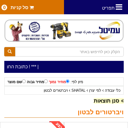
סל קניות
0
תפריט
|
***כלי עבודה להשכרה בתעריף יומי משתלם ! ***
***כתובת החנות: רח' המלאכה 2, ביתן 8 (כניסה 
מיון לפי:
מחיר נמוך
מחיר גבוה
שם מוצר
כלי עבודה
לפי יצרן
SHATAL
ויברטורים לבטון
סנן תוצאות
ויברטורים לבטון