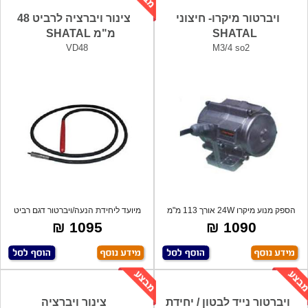
ויברטור מיקרו- חיצוני
צינור ויברציה לרביט 48
SHATAL
מ"מ SHATAL
VD48
M3/4 so2
הספק מנוע מיקרו 24W אורך 113 מ"מ
מיועד ליחידת הנעה/ויברטור דגם רביט
משק
M2800
1095 ₪
1090 ₪
ויברטור נייד לבטון / יחידת
צינור ויברציה