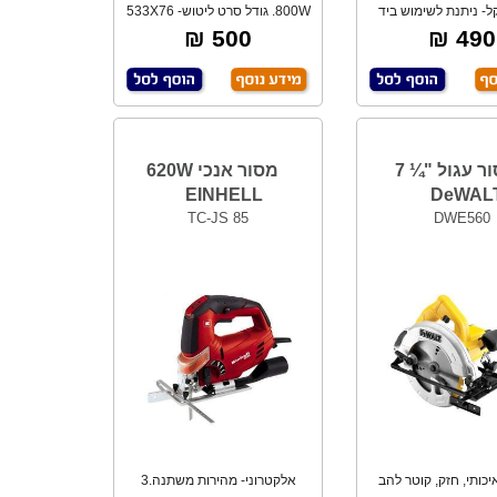
- ניתנת לשימוש ביד
800W. גודל סרט ליטוש- 533X76
חת בעלת ויס
מ"מ. משק
500 ₪
490 ₪
מסור עגול "¼ 7
מסור אנכי 620W
EINHELL
DeWAL
TC-JS 85
DWE560
יכותי, חזק, קוטר להב
אלקטרוני- מהירות משתנה.3