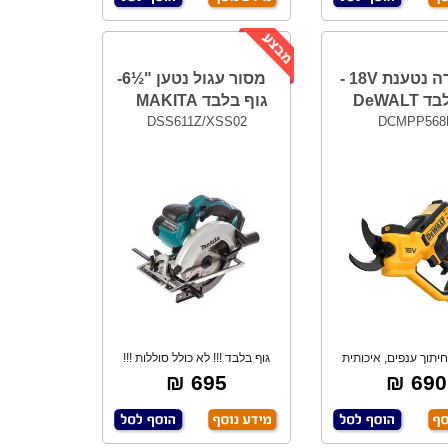
מזמרה נטענת 18V -
מסור עגול נטען "½6-
DeWALT
גוף בלבד MAKITA
DSS611Z/XSS02
DCMPP568
חיתוך ענפים, איכותית
גוף בלבד !!! לא כולל סוללות !!!
וחזקה. כושר
18V. מה
695 ₪
690 ₪