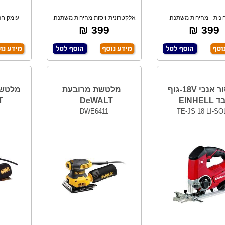
נית - מהירות משתנה.
אלקטרונית-ויסות מהירות משתנה.
תפסנית 10 מ"מ.
שמאל/ימין.
מ
399 ₪
399 ₪
מסור אנכי 18V-גוף
מלטשת מרובעת
EINHEL
DeWALT
T
DWE6411
TE-JS 18 LI-S