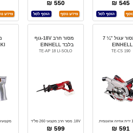
וני. 3 מצבי פנדל
שאיבת אבק.
550 ₪
545 ₪
מסור עגול "¼ 7
מסור חרב 18V-גוף
מ
EINHELL
בלבד EINHELL
KI
TE-AP 18 LI-SOLO
TE-CS 190
1500W ידית אחיזה ארגונומית.
18V. מסור חרב מקצועי 260 סל"ד
תאורת לד חזק
לעבודות בנ
599 ₪
591 ₪