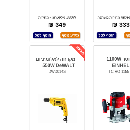
-ויסות מהירות משתנה.
380W. אלקטרוני - מהירות
שמאל/ימין.
משתנה. 125 מ"מ
349 ₪
333 ₪
רוטר 1100W
מקדחה לאלומיניום
550W DeWALT
EINHEL
DWD014S
TC-RO 1155