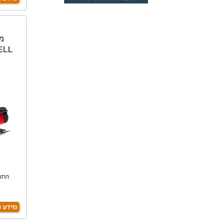
ELL
התנע