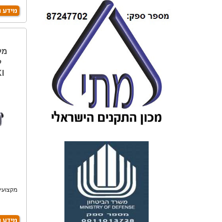
ל
I
מקצועית