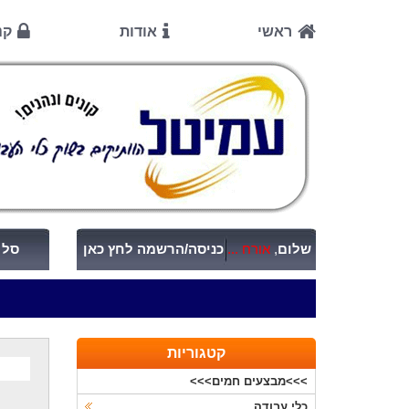
ראשי
אודות
קנ
שלום
,
אורח ...
כניסה/הרשמה לחץ כאן
סל ק
קטגוריות
>>>מבצעים חמים>>>
כלי עבודה