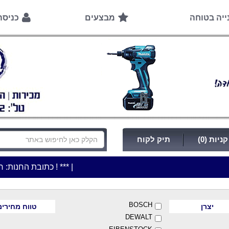
ייה בטוחה
מבצעים
כניס
ניות (0)
תיק לקוח
|
***כלי עבודה להשכרה בתעריף יומי משתלם ! ***
***כתובת החנות: רח' המלאכה 2, ביתן 8 (כניסה מרח' עמל 5) א.ת.פארק אפק, 
BOSCH
יצרן
טווח מחירים
DEWALT