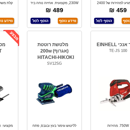
נטען. מגיע למהירות של 2400
230W, מקצועית. אחיזה נוחה ביד
קלת משקל
סל"ד. משורי
אחת. קלת מ
א
489 ₪
459 ₪
י EINHELL
מלטשת רוטטת
TE-JS 100
(אגרוף) 200w
T
HITACHI-HIKOKI
SV12SG
750W. מהירות
לליטוש וגימור בעץ ובגבס, פתח
מקצועי. א