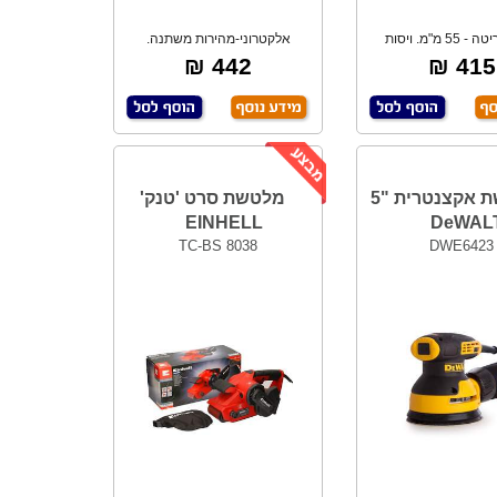
עומק חריטה - 55 מ"מ. ויסות
אלקטרוני-מהירות משתנה.
הירות אלקטר
442 ₪
415 ₪
מלטשת אקצנטרית "5
מלטשת סרט 'טנק'
EINHELL
DeWAL
TC-BS 8038
DWE6423