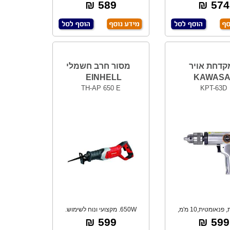
184 מ"מ.
מצבי פנדל. יצי
589 ₪
574 ₪
קדחת אויר
מסור חרב חשמלי
EINHELL
KAWASA
TH-AP 650 E
KPT-63D
מקצועית, פנאומטית,10 מ'מ,
650W. מקצועי ונוח לשימוש.
קלילה.
מהירויות משתנו
599 ₪
599 ₪