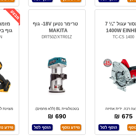
מסור עגול "¼ 7
טרימר נטען 18V- גוף
1400W EINH
MAKITA
גוף בלבד 
N
DRT50Z/XTR01Z
TC-CS 1400
ה רכה. ידית אחיזה
בטכנולוגיית BL (ללא פחמים).
מצוינת ל
ארגונומית. כיוון ג
מגיע עם (קול
690 ₪
675 ₪