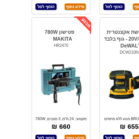
ת אקצנטרית
פטישון 780W
20V/18V "5 - גוף בלבד
MAKITA
HR2470
DeWAL
DCW210N
BRUSHLESS מנוע ללא פחמים
מקצועי, 24 מ"מ, 3 מצבים, 780W
ורך חיים ארוך
לעבודה בענ
660 ₪
655 ₪