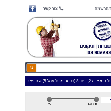
ה/הרשמה
צור קשר
ראש העין***
***שעות
|
75
69000