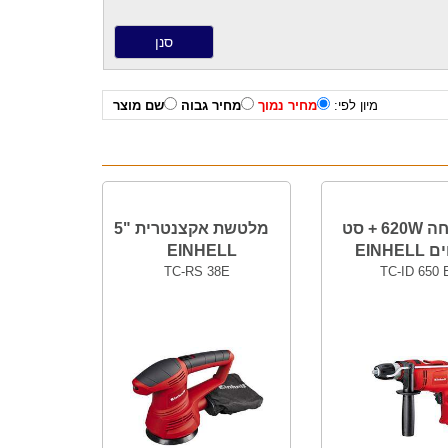
מיון לפי:
מחיר נמוך
מחיר גבוה
שם מוצר
מקדחה 620W + סט
מלטשת אקצנטרית "5
EINHE
EINHELL
TC-RS 38E
TC-ID 650 