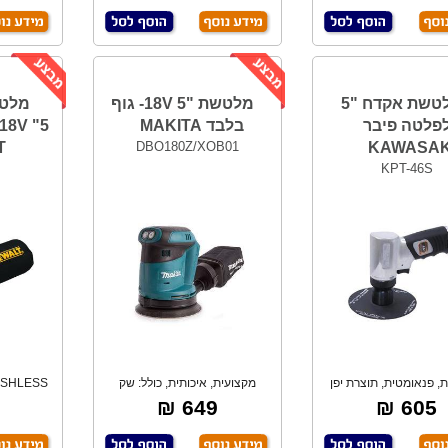
מלטשת אקדח "5
מלטשת "5 18V- גוף
מלטש
פלטה פיבר
בלבד MAKITA
T
DBO180Z/XOB01
KAWASAK
KPT-46S
, פנאומטית, תוצרת יפן
מקצועית, איכותית, כולל: שק
איסוף שבבים.
לא
649 ₪
605 ₪