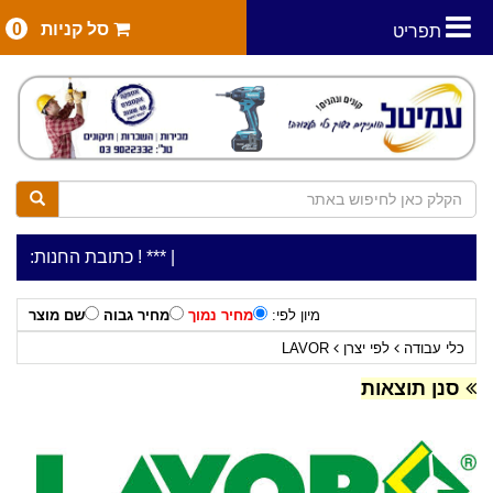
סל קניות
0
תפריט
|
***כלי עבודה להשכרה בתעריף יומי משתלם ! ***
***כתובת החנות: רח' המלאכה 2, ביתן 8 (כניסה מרח' עמל 5) 
מיון לפי:
מחיר נמוך
מחיר גבוה
שם מוצר
כלי עבודה
לפי יצרן
LAVOR
סנן תוצאות