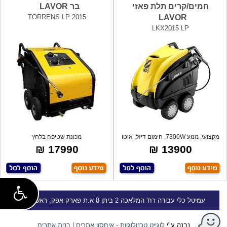
חמים/קרים תלת פאזי
בר LAVOR
TORRENS LP 2015
LAVOR
LKX2015 LP
מקצועי, מנוע 7300W, חימום דיזל, אוטו
מכונת שטיפה בלחץ
סטו
מקצועית-קרים/חמים. תוצר
17990 ₪
13900 ₪
עמיטל
כלי עבודה
רח' המלאכה 2 ביתן 8 א.ת פארק אפק, ראש העין
נבנה ע"י
לוגייט טכנולוגיות - איחסון אתרים | בנית אתרים