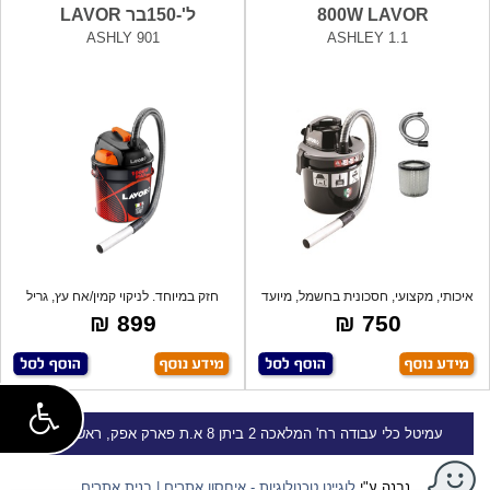
800W LAVOR
ל'-150בר LAVOR
ASHLY 901
ASHLEY 1.1
איכותי, מקצועי, חסכונית בחשמל, מיועד
חזק במיוחד. לניקוי קמין/אח עץ, גריל
לני
פחמי
899 ₪
750 ₪
עמיטל
כלי עבודה
רח' המלאכה 2 ביתן 8 א.ת פארק אפק, ראש העין
נבנה ע"י
לוגייט טכנולוגיות - איחסון אתרים | בנית אתרים