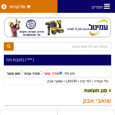
סל קניות
0
תפריט
|
***כלי עבודה להשכרה בתעריף יומי משתלם ! ***
***כתובת החנות: רח' המלאכה 2, ביתן 8 (כניס
מיון לפי:
מחיר נמוך
מחיר גבוה
שם מוצר
כלי עבודה
לפי יצרן
LAVOR
שואבי אבק
סנן תוצאות
שואבי אבק