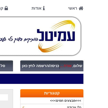
ראשי
אודות
קנ
שלום
,
אורח ...
כניסה/הרשמה לחץ כאן
סל ק
קטגוריות
>>>מבצעים חמים>>>
כלי עבודה