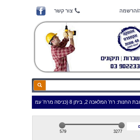
ה/הרשמה
צור קשר
יתן 8 (כניסה מרח' עמל 5) א.ת.פארק אפק, ראש העין***
579
3277