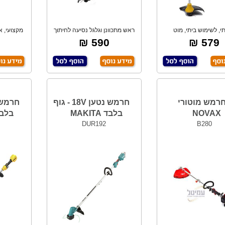
י, לשימוש ביתי, מוט
ראש מתכוונן וגלגל נסיעה לחיתוך
אלומיניום קל ומ
שוליים מד
590 ₪
579 ₪
רמש מוטורי
חרמש נטען 18V - גוף
NOVAX
בלבד MAKITA
בלבד ALT
B
DUR192
B280