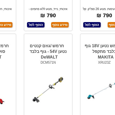
מנוע 2 פעימות. מנוע 26 סמ"ק. קל
איכותי, נייד, מנוע ללא פחמים -
איכותי, חז
משקל.
BRUSHLESS.
790 ₪
790 ₪
חרמש נטען 18V גוף
חרמש /גוזם קנטים
לבד מתקפל
נטען 54V - גוף בלבד
T
DeWALT
MAKITA
DCM571N
XRU23Z