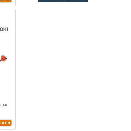
ח
OKI