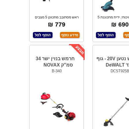
מקצועי, איכותי, ידית מתכוננת 5
ראש מסתובב מתכוונן 5 מצבים
אפשרויות,
להתאמת זווית
779 ₪
690 ₪
חרמש נטען 20V - גוף
חרמש בנזין ישר 34
DeW
סמ"ק NOVAX
B-340
DCST925