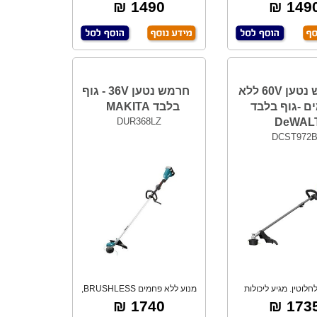
קל משקל.
באחד ! מנ
1490 ₪
1490 
חרמש נטען 60V ללא
חרמש נטען 36V - גוף
ם -גוף בלבד
בלבד MAKITA
DUR368LZ
DeWAL
DCST972
חלוטין. מגיע ליכולות
מנוע ללא פחמים BRUSHLESS,
וביצועים של
יתרונות: ימין
1740 ₪
1735 