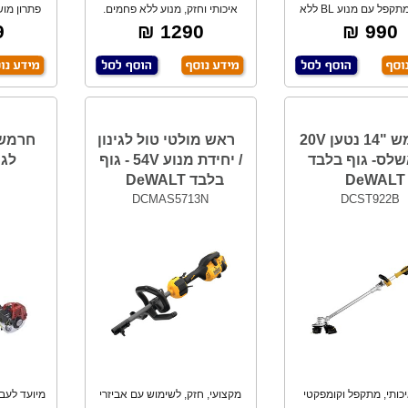
חרמש מתקפל עם מנוע BL ללא
איכותי וחזק, מנוע ללא פחמים.
פתרון מוש
חמים מספק עד
כולל: רצועה
₪
1290 ₪
990 ₪
חרמש "14 נטען 20V
ראש מולטי טול לגינון
חרמש 
לס- גוף בלבד
/ יחידת מנוע 54V - גוף
לגנן X
DeWALT
בלבד DeWALT
DCMAS5713N
DCST922B
יכותי, מתקפל וקומפקטי
מקצועי, חזק, לשימוש עם אביזרי
מיועד לעבו