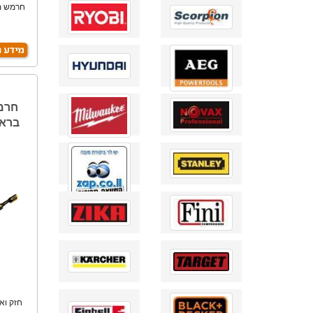
פ
בראש
חזק וא