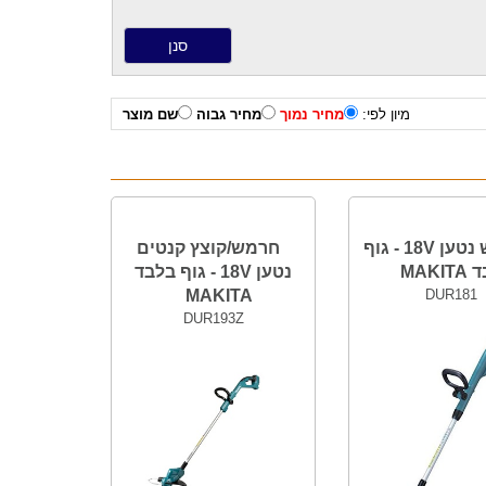
מיון לפי:
מחיר נמוך
מחיר גבוה
שם מוצר
חרמש נטען 18V - גוף
חרמש/קוצץ קנטים
MAKI
נטען 18V - גוף בלבד
MAKITA
DUR181
DUR193Z