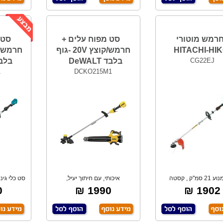
רמש מוטורי
סט מפוח עלים +
סט 
HITACHI-HIK
חרמש/קוצץ 20V -גוף
CG22EJ
בלבד DeWALT
בלבד TA
1
DCKO215M1
נפח מנוע 21 סמ''ק , קסטה
איכותי, עם חיתוך יעיל,
סט כלי גינו
אוטומטית, ניתן
חרמש/קוצץ 33 ס"מ.
₪
1990 ₪
1902 ₪