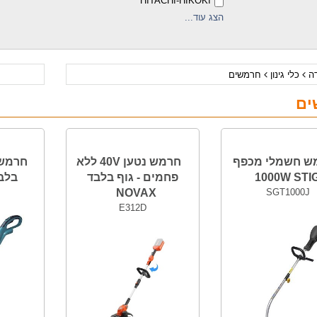
HITACHI-HIKOKI
הצג עוד...
דה
כלי גינון
חרמשים
ים
ש חשמלי מכפף
חרמש נטען 40V ללא
1000W STI
פחמים - גוף בלבד
בלבד TA
NOVAX
SGT1000J
E312D