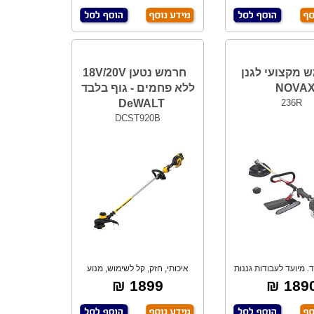
 מקצועי לגנן
חרמש נטען 18V/20V
NOVA
ללא פחמים - גוף בלבד
DeWALT
236R
DCST920B
. מיועד לעבודות גננות
איכותי, חזק, קל לשימוש, מנוע
קשה. מנ
ללא פחמים B
1899 ₪
1890 