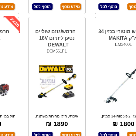
חרמש מוטורי בנזין 34
חרמש/גוזם שוליים
חרמש
MAKITA
נטען ליתיום 18V
X
DEWALT
EM3400L
DCM561P1
מנוע בנזין 2 פעימות-34 סמ"ק.
איכותי, חזק, מהירות משתנה,
חזק במיוחד
1.15 כ"ס.
מנוע ללא פחמי
₪
1890 ₪
1800 ₪