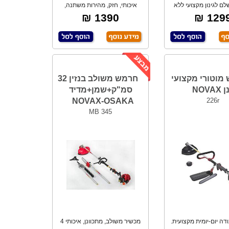
לם לגינון מקצועי ללא
איכותי, חזק, מהירות משתנה,
פשרות על א
מנוע ללא פחמי
1390 ₪
1299 
מוטורי מקצועי
חרמש משולב בנזין 32
NOVA
סמ"ק+שמן+מדיד
NOVAX-OSAKA
226r
MB 345
דה יום-יומית מקצועית.
מכשיר משולב, מתכוונן, איכותי 4