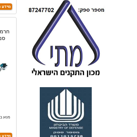
סמ"ק 