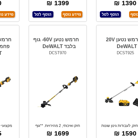
לאחסון, קוטר
מולטי של D
₪
1399 ₪
1390 ₪
חרמש נטען 20V
חרמש נטען 60V- גוף
DeWALT
בלבד DeWALT
פחמי
T
DCST970
DCST925
B
חזק, לעבודות גינון שונות
חזק ואיכותי, 2 מהירויות. **גוף
מקצועי ל
לאורך
בלבד - לל
₪
1699 ₪
1590 ₪