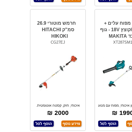
מפוח עלים +
חרמש מוטורי 26.9
חרמש/קוצץ 18V - גוף
סמ"ק HITACHI
MAKI
HIKOKI
CG27EJ
XT287SM
ן איכותי, מפוח עם מנוע
איכותי, חזק, קסטה אוטומטית.
BL ללא
2000 ₪
1990 