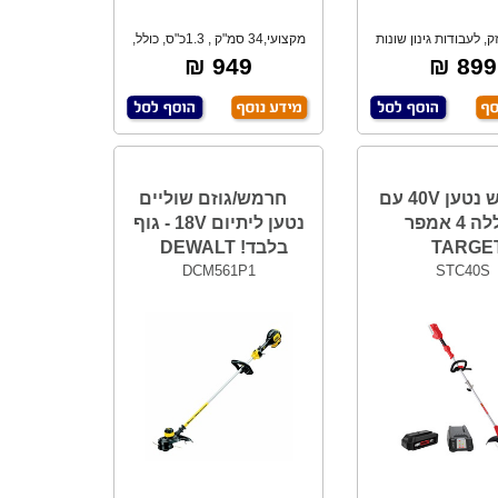
ק, לעבודות גינון שונות
מקצועי,34 סמ"ק , 1.3כ"ס, כולל,
מנוע
קסטה נייל
949 ₪
899 ₪
חרמש נטען 40V עם
חרמש/גוזם שוליים
סוללה 4 אמפר
נטען ליתיום 18V - גוף
TARGE
בלבד! DEWALT
DCM561P1
STC40S