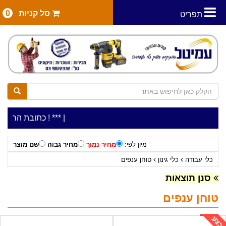
סל קניות
0
תפריט
|
***כלי עבודה להשכרה בתעריף יומי משתלם ! ***
***כתובת החנות: רח' המלאכה 2, ביתן 8 (כני
מיון לפי:
מחיר נמוך
מחיר גבוה
שם מוצר
כלי עבודה
כלי גינון
טוחן ענפים
סנן תוצאות
טוחן ענפים