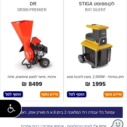
לקומפוסט STIGA
DR
DR300-PREMIER
BIO SILENT
חזק במיוחד - 2,500W. מצוין להכנת מצע
איכותי, מיועד למגוון שימושים, פתח
וקו
הזמנה
8499 ₪
1995 ₪
עמיטל
כלי עבודה
רח' המלאכה 2 ביתן 8 א.ת פארק אפק, ראש העין
נבנה ע"י
לוגייט טכנולוגיות - איחסון אתרים | בנית אתרים