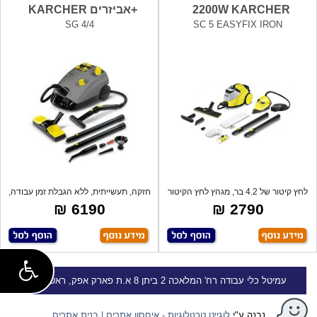
2200W KARCHER
+אביזרים KARCHER
SG 4/4
SC 5 EASYFIX IRON
לחץ קיטור של 4.2 בר, מגהץ לחץ הקיטור
חזקה, תעשייתית, ללא הגבלת זמן עבודה,
המס
ויס
6190 ₪
2790 ₪
עמיטל
כלי עבודה
רח' המלאכה 2 ביתן 8 א.ת פארק אפק, ראש העין
נבנה ע"י
לוגייט טכנולוגיות - איחסון אתרים | בנית אתרים