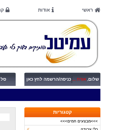
ראשי
אודות
קנ
שלום
,
אורח ...
כניסה/הרשמה לחץ כאן
סל ק
קטגוריות
>>>מבצעים חמים>>>
כלי עבודה