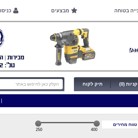
ייה בטוחה
מבצעים
כניס
ניות (0)
תיק לקוח
|
***כלי עבודה להשכרה בתעריף יומי משתלם ! ***
***כ
טווח מחירים
250
400