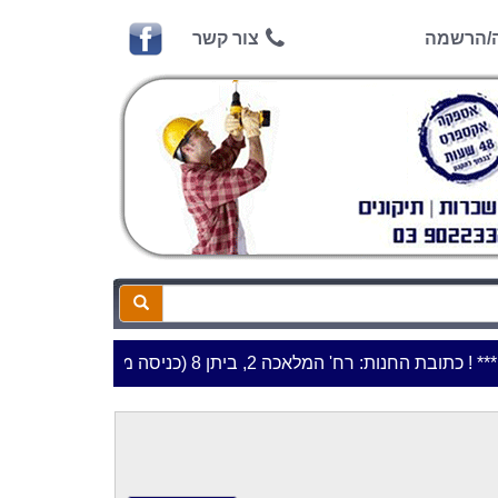
ה/הרשמה
צור קשר
תובת החנות: רח' המלאכה 2, ביתן 8 (כניסה מרח' עמל 5) א.ת.פארק אפק, ראש העין***