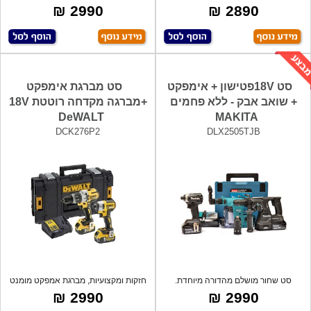
BRU
205Nm
2990 ₪
2890 ₪
סט 18Vפטישון + אימפקט
סט מברגת אימפקט
+ שואב אבק - ללא פחמים
+מברגה מקדחה רוטטת 18V
DeWALT
MAKITA
DCK276P2
DLX2505TJB
סט שחור מושלם מהדורה מיוחדת.
חזקות ומקצועיות, מברגת אמפקט מומנט
מקצועי, איכ
205Nm
2990 ₪
2990 ₪