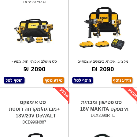
DCK2873AH
מקצועי, איכותי, ביצועים עוצמתיים
סט מושלם איכותי וחזק, מנוע -
מתאימים
BRUSHLESS לל
2090 ₪
2090 ₪
סט פטישון ומברגת
סט אימפקט
אימפקט 18V MAKITA
+מברגה/מקדחה רוטטת
18V/20V DeWALT
DLX2090RTE
DCD996N887