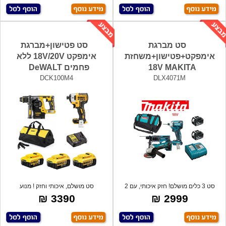
סט מברגת
סט פטישון+מברגת
אימפקט+פטישון+משחזת
אימפקט 18V/20V ללא
18V MAKITA
פחמים DeWALT
DCK100M4
DLX4071M
סט 3 כלים מושלם! חזק איכותי, עם 2
סט מושלם, איכותי וחזק ! מנוע
סוללות
BRUSHLESS -
3390 ₪
2999 ₪