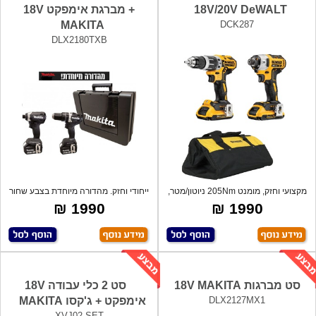
18V/20V DeWALT
+ מברגת אימפקט 18V
MAKITA
DCK287
DLX2180TXB
מקצועי וחזק, מומנט 205Nm ניוטון/מטר,
ייחודי וחזק. מהדורה מיוחדת בצבע שחור
ללא
מבי
1990 ₪
1990 ₪
סט מברגות 18V MAKITA
סט 2 כלי עבודה 18V
DLX2127MX1
אימפקט + ג'קסו MAKITA
XVJ02-SET