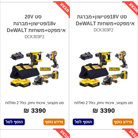
סט 18Vפטישון+מברגת
סט 20V
אימפקט+משחזת DeWALT
/18vפטישון+מברגת
DCK303P2
אימפקט+משחזת DeWALT
DCK303P2
סט מקצועי, איכותי וחזק, כולל 2 סוללות
סט מקצועי, איכותי וחזק, כולל 2 סוללות
3390 ₪
3390 ₪