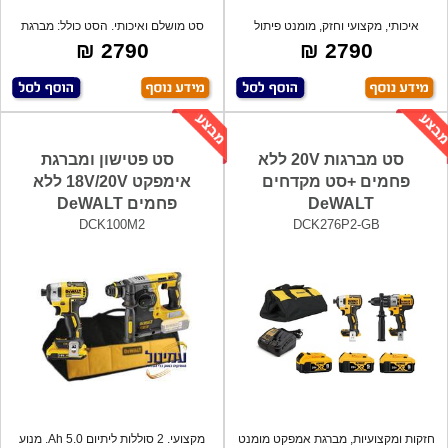
איכותי, מקצועי וחזק, מומנט פיתול
סט מושלם ואיכותי. הסט כולל: מברגת
225Nm נ
אימפקט
2790 ₪
2790 ₪
סט מברגות 20V ללא
סט פטישון ומברגת
פחמים +סט מקדחים
אימפקט 18V/20V ללא
DeWALT
פחמים DeWALT
DCK100M2
DCK276P2-GB
חזקות ומקצועיות, מברגת אמפקט מומנט
מקצועי. 2 סוללות ליתיום 5.0 Ah. מנוע