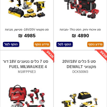
סט איכותי וחזק. הסט כולל –מברגת
סט מקצועי 18V/20V- פטישון, מברגת
אימפקט,
אימפקט,
4985 ₪
4890 ₪
סט 5 כלים 20V/18V
סט 7 כלים נטענים 18V דור
מקצועי DEWALT
4 FUEL MILWAUKEE
M18FPP6E3
DCK500M3