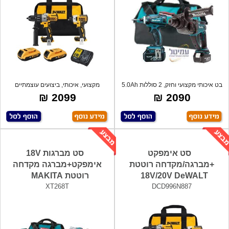
בט איכותי מקצועי וחזק, 2 סוללות 5.0Ah
מקצועי, איכותי, ביצועים עוצמתיים
ל
מתאימים
2099 ₪
2090 ₪
סט אימפקט
סט מברגות 18V
+מברגה/מקדחה רוטטת
אימפקט+מברגה מקדחה
18V/20V DeWALT
רוטטת MAKITA
XT268T
DCD996N887