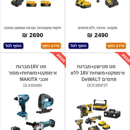
מקצועי, איכותי, ללא פחמים
חזקות ומקצועיות, מברגת אמפקט מומנט
BRUSHLESS, סול
205Nm
2690 ₪
2490 ₪
סט פטישון+מברגת
סט 18Vמברגת
אימפקט+משחזת 18V ללא
אימפקט+משחזת+מסור
פחמים DeWALT
אנכי MAKITA
DLX4040M
DCK305P3T