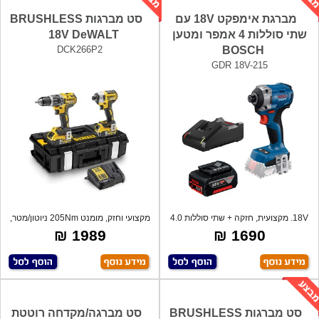
מברגת אימפקט 18V עם
סט מברגות BRUSHLESS
שתי סוללות 4 אמפר ומטען
18V DeWALT
DCK266P2
BOSCH
GDR 18V-215
18V. מקצועית, חזקה + שתי סוללות 4.0
מקצועי וחזק, מומנט 205Nm ניוטון/מטר,
אמפר
ללא
1989 ₪
1690 ₪
סט מברגות BRUSHLESS
סט מברגה/מקדחה רוטטת