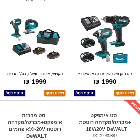
סט חזק ומקצועי, מברגת אימפקט +
מקצועי, איכותי ומושלם, כולל: מברגת
מברגה/מקד
אימפק
1999 ₪
1990 ₪
סט אימפקט
סט מברגת
+מברגה/מקדחה רוטטת
אימפקט+מברגה/מקדחה
18V/20V DeWALT
רוטטת 20V-ללא פחמים
DeWALT
DCD996N887