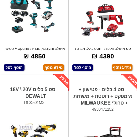
סט מושלם ואיכותי, הסט כולל: מברגת
מושלם ומקצועי, מברגת אמפקט + פטישון
אימפקט
+ מב
4850 ₪
4390 ₪
סט 4 כלים - פטישון +
סט 5 כלים 18V \ 20V
אימפקט + רוטטת + משחזת
DEWALT
+ טרולי MILWAUKEE
DCK501M3
4933471152