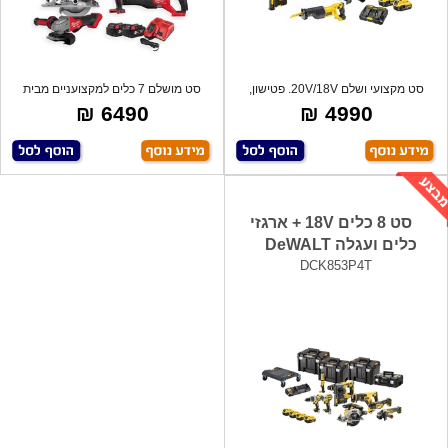
סט מקצועי ושלם 20V/18V. פטישון,
סט מושלם 7 כלים למקצועניים מבית
מסור חרב
מילווקי
6490 ₪
4990 ₪
סט 8 כלים 18V + ארגזי
כלים ועגלה DeWALT
DCK853P4T