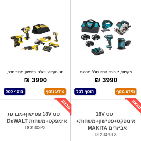
מקצועי, איכותי. הסט כולל: מברגת
סט מקצועי ושלם. פטישון, מסור חרב,
אימפקט ח
משחזת,
3990 ₪
3990 ₪
סט 18V
סט 18V פטישון+מברגת
אימפקט+פטישון+משחזת+
אימפקט+משחזת DeWALT
אביזרים MAKITA
DCK303P3
DLX3070TX