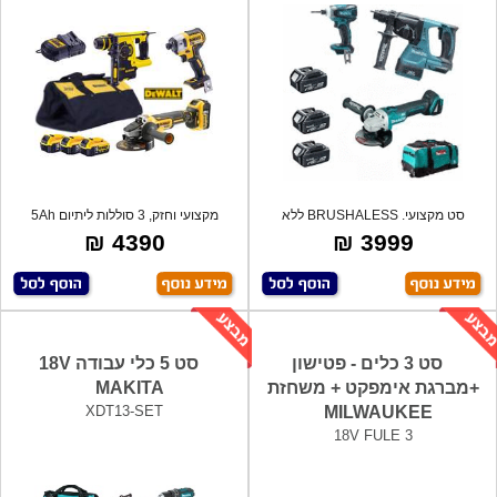
סט מקצועי. BRUSHALESS ללא
מקצועי וחזק, 3 סוללות ליתיום 5Ah
פחמים! 3 סול
אמפר, ב
4390 ₪
3999 ₪
סט 3 כלים - פטישון
סט 5 כלי עבודה 18V
+מברגת אימפקט + משחזת
MAKITA
XDT13-SET
MILWAUKEE
18V FULE 3