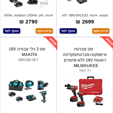
מקצועי, איכותי, BRUSHLESS - ללא
איכותי, חזק. 165Nm ניוטון/מטר, סוללות
פחמים -
לי
2790 ₪
2699 ₪
סט מברגת
סט 3 כלי עבודה 18V
אימפקט+מברגה/מקדחה
MAKITA
רוטטת 18V ללא פחמים
DBO180-SET
MILWAUKEE
2997-22