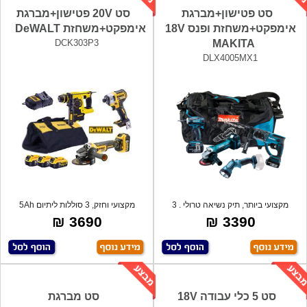
סט פטישון+מברגת
סט 20V פטישון+מברגת
אימפקט+משחזת ופנס 18V
אימפקט+משחזת DeWALT
DCK303P3
MAKITA
DLX4005MX1
מקצועי ביותר, תיק נשיאה טרולי . 3
מקצועי וחזק, 3 סוללות ליתיום 5Ah
סוללות
אמפר, ב
3690 ₪
3390 ₪
סט 5 כלי עבודה 18V
סט מברגת