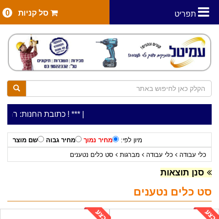
סל קניות
0
תפריט
|
***כלי עבודה להשכרה בתעריף יומי משתלם ! ***
***כתובת החנות: רח' המלאכה 2, ביתן 8 (כניסה מרח' עמל 5) א.ת.פארק א
מיון לפי:
מחיר נמוך
מחיר גבוה
שם מוצר
כלי עבודה
כלי עבודה
מברגות
סט כלים נטענים
סנן תוצאות
סט כלים נטענים