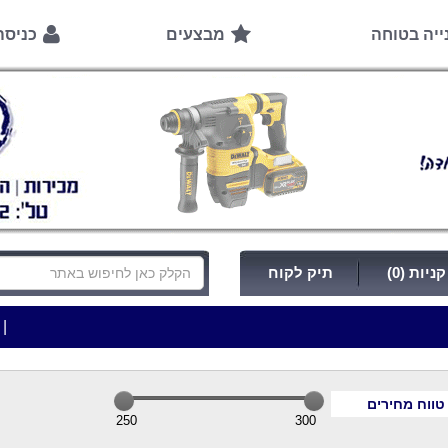
ייה בטוחה
מבצעים
כניס
ניות (0)
תיק לקוח
|
***כלי עבודה להשכרה בתעריף יומי משתלם ! ***
***
טווח מחירים
250
300