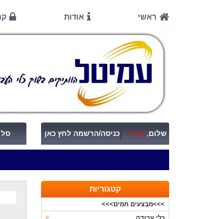
ראשי
אודות
קנ
שלום
,
אורח ...
כניסה/הרשמה לחץ כאן
סל ק
קטגוריות
>>>מבצעים חמים>>>
כלי עבודה