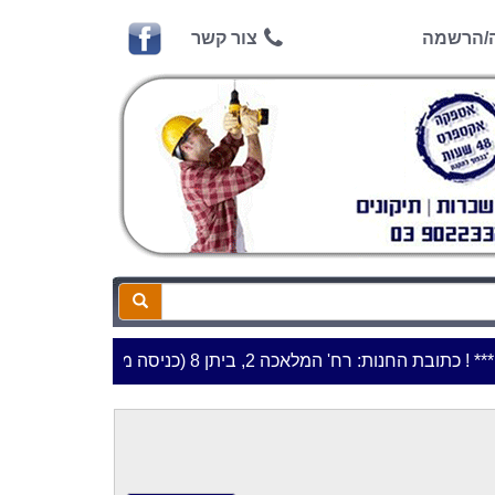
ה/הרשמה
צור קשר
כתובת החנות: רח' המלאכה 2, ביתן 8 (כניסה מרח' עמל 5) א.ת.פארק אפק, ראש העין***