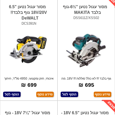
מסור עגול נטען "½6-גוף
מסור עגול נטען "6.5
בלבד MAKITA
18V/20V גוף בלבד!!
DeWALT
DSS611Z/XSS02
DCS391N
גוף בלבד !!! לא כולל סוללות !!! 18V. מה
איכותי, חזק ומקצועי, 4950 סל"ד, חיתוך
ב-
699 ₪
695 ₪
מסור עגול נטען "6.5 18V -
מסור עגול "¼7 18V - גוף