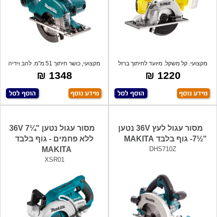
מקצועי. קל משקל. מיועד לחיתוך ברזל
מקצועי, כושר חיתוך 51 מ"מ. להב וידיה
ואלומ
136
1348 ₪
1220 ₪
מסור עגול לעץ 36V נטען
מסור עגול נטען "¼7 36V
"½7- גוף בלבד MAKITA
ללא פחמים - גוף בלבד
MAKITA
DHS710Z
XSR01