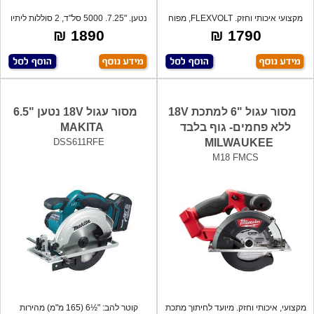
מקצועי איכותי וחזק. FLEXVOLT, מפוח
נטען. "7.25. 5000 סל"ד, 2 סוללות ליתיו
משולב
1890 ₪
1790 ₪
מסור עגול "6 למתכת 18V
מסור עגול 18V נטען "6.5
ללא פחמים- גוף בלבד
MAKITA
DSS611RFE
MILWAUKEE
M18 FMCS
מקצועי, איכותי וחזק. מיועד לחיתוך מתכת
קוטר להב: "½6 (165 מ"מ) מהירות