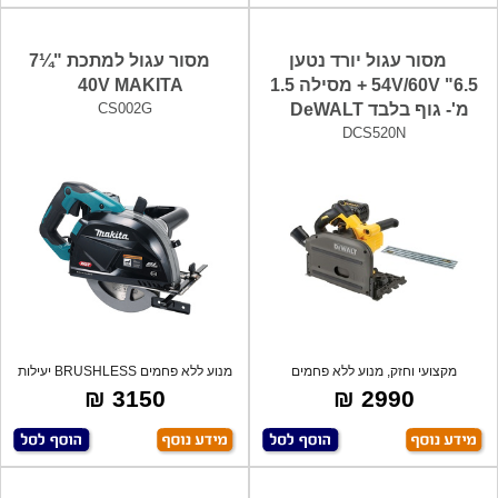
מסור עגול יורד נטען
מסור עגול למתכת "¼7
54V/60V "6.5 + מסילה 1.5
40V MAKITA
מ'- גוף בלבד DeWALT
CS002G
DCS520N
מקצועי וחזק, מנוע ללא פחמים
מנוע ללא פחמים BRUSHLESS יעילות
BRUSHLESS שמ
פעולה ג
3150 ₪
2990 ₪