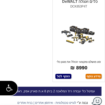
כלים ועגלה DeWALT
DCK853P4T
סט מושלם ומקצועי הכולל את מגוון כלי
העבו
8990 ₪
עמיטל
כלי עבודה
רח' המלאכה 2 ביתן 8 א.ת פארק אפק, ראש העין
נבנה ע"י
לוגייט טכנולוגיות - איחסון אתרים | בנית אתרים