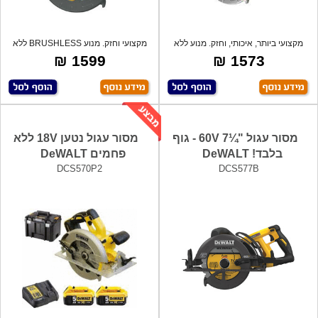
מקצועי ביותר, איכותי, וחזק. מנוע ללא
מקצועי וחזק. מנוע BRUSHLESS ללא
פחמ
פחמים- ל
1599 ₪
1573 ₪
מסור עגול "¼7 60V - גוף
מסור עגול נטען 18V ללא
בלבד! DeWALT
פחמים DeWALT
DCS570P2
DCS577B