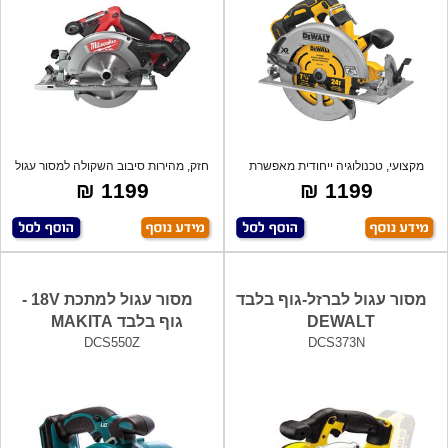
מקצועי, טכנולוגיה ייחודית מאפשרת
חזק, מהירות סיבוב השקולה למסור עגול
להגיע ל
חשמל
1199 ₪
1199 ₪
מסור עגול לברזל-גוף בלבד
מסור עגול למתכת 18V -
DEWALT
גוף בלבד MAKITA
DCS550Z
DCS373N