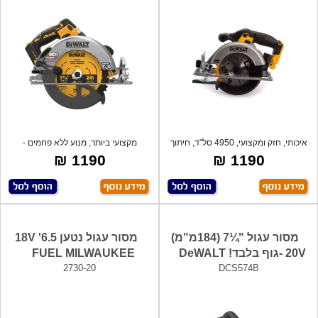
איכותי, חזק ומקצועי, 4950 סל"ד, חיתוך
מקצועי ביותר, מנוע ללא פחמים -
ב-
BRUSHLESS.
1190 ₪
1190 ₪
מסור עגול "¼7 (184מ"מ)
מסור עגול נטען 6.5' 18V
20V -גוף בלבד! DeWALT
FUEL MILWAUKEE
2730-20
DCS574B