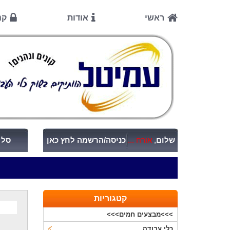
ראשי
אודות
קנ
שלום
,
אורח ...
כניסה/הרשמה לחץ כאן
סל ק
קטגוריות
>>>מבצעים חמים>>>
כלי עבודה