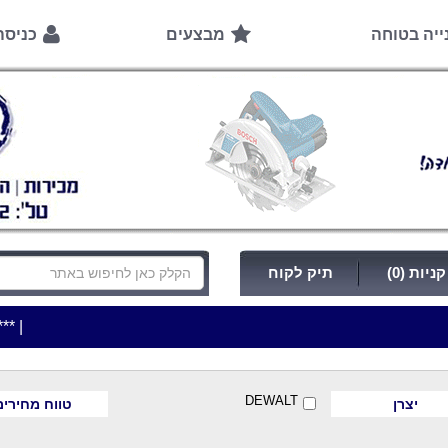
ייה בטוחה
מבצעים
כניס
ניות (0)
תיק לקוח
|
***כלי עבודה להשכרה בתעריף יומי משתלם ! ***
***כתובת 
DEWALT
יצרן
טווח מחירים