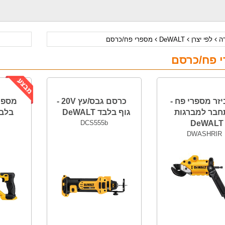
דה
לפי יצרן
DeWALT
מספרי פח/כרסם
 פח/כרסם
זר מספרי פח -
כרסם גבס/עץ 20V -
בר למברגות
גוף בלבד DeWALT
בלבד ALT
DCS555b
DeWALT
DWASHRIR