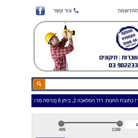
ה/הרשמה
צור קשר
החנות: רח' המלאכה 2, ביתן 8 (כניסה מרח' עמל 5) א.ת.פארק אפק, ראש העין***
499
1189