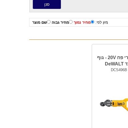
מיון לפי:
מחיר נמוך
מחיר גבוה
שם מוצר
מספרי פח 20V - גוף
DeW
DCS496B