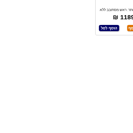
ותר. ראש מסתובב ללא
כלי 360 מעל
1189 