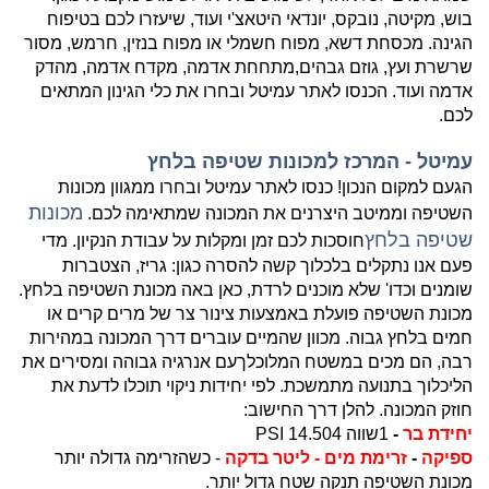
בוש, מקיטה, נובקס, יונדאי היטאצ'י ועוד, שיעזרו לכם בטיפוח
הגינה. מכסחת דשא, מפוח חשמלי או מפוח בנזין, חרמש, מסור
שרשרת ועץ, גוזם גבהים,מתחחת אדמה, מקדח אדמה, מהדק
אדמה ועוד. הכנסו לאתר עמיטל ובחרו את כלי הגינון המתאים
לכם.
עמיטל - המרכז למכונות שטיפה בלחץ
הגעם למקום הנכון! כנסו לאתר עמיטל ובחרו ממגוון מכונות
מכונות
השטיפה וממיטב היצרנים את המכונה שמתאימה לכם.
שטיפה בלחץ
חוסכות לכם זמן ומקלות על עבודת הנקיון. מדי
פעם אנו נתקלים בלכלוך קשה להסרה כגון: גריז, הצטברות
שומנים וכדו' שלא מוכנים לרדת, כאן באה מכונת השטיפה בלחץ.
מכונת השטיפה פועלת באמצעות צינור צר של מרים קרים או
חמים בלחץ גבוה. מכוון שהמיים עוברים דרך המכונה במהירות
רבה, הם מכים במשטח המלוכלךעם אנרגיה גבוהה ומסירים את
הליכלוך בתנועה מתמשכת. לפי יחידות ניקוי תוכלו לדעת את
חוזק המכונה. להלן דרך החישוב:
יחידת בר
-
1שווה 14.504 PSI
ספיקה
-
זרימת מים - ליטר בדקה
- כשהזרימה גדולה יותר
מכונת השטיפה תנקה שטח גדול יותר.