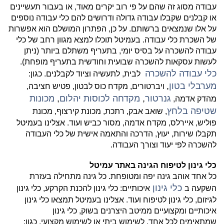
עבודה מסוג זה שהם על פי רוב יקרים מאוד, או בעבור תעשיינים
או קבלנים שקבלו עבודה גדולה ודרושים להם כלי עבודה נוספים
על אלו שנמצאים ברשותם. על כן, הפתרון המושלם הוא אפשרות
של השכרת כלי עבודה. בעמיטל תוכלו למצא מגוון רחב של כלי
עבודה להשכרה על בסיס יומי, בתעריף משתלם ביותר (ניתן
לעשות עסקאות להשכרה שבועית וחודשית בתעריף מופחת).
כלי עבודה להשכרה
לבית, לתעשיה וציוד לקבלנים. כגון:
מערבלי בטון
,
ויברטורים, מקדח כוס לבטון, פטיש חציבה,
גנרטור
,
מקדחה לכוסות יהלום
,
מכונות
מהדק אדמה,
שטיפה בלחץ
, שואב אבק, רתכת, מכונת קירצוף, מכונת
פוליש, איירלס, מקדח אדמה, מסור כביש ועוד. אצלינו בעמיטל
תקבלו שירות, יעוץ, הדרכה והתאמה אישית של כלי העבודה
להשכרה לפי יעוד וצורך העבודה.
כלי גינון לטיפוח הגינה באתר עמיטל
כל אחד אוהב גינה יפה ומטופחת.
כל גינה מתחילה בעזרת
כלי גינון
השקעה ב
איכותיים: כלי גינון להכנת הקרקע, כלי גינון
לגיזום, כלי גינון לטיפוח ועוד. אצלינו בעמיטל תמצאו כלי גינון
איכותיים ומקצועיים ממיטב היצרנים בשוק, כלי גינון
שמתאימים לכל אחד, לשימוש ביתי או לשימוש מקצועי. כגון: