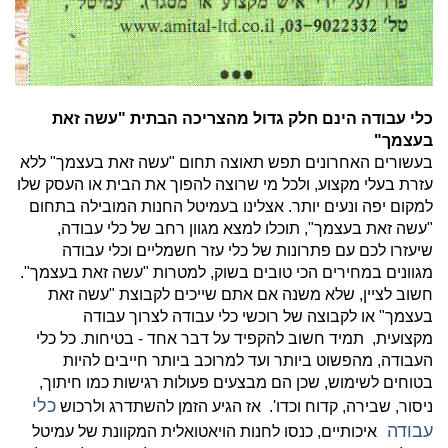
כלי עבודה הינם חלק גדול מהצריכה הבתית "עשה זאת
בעצמך"
בעשורים האחרונים תפש תאוצה תחום "עשה זאת בעצמך" ללא
עזרת בעלי מקצוע, ולכל מי שרוצה להפוך את הבית או העסק שלו
למקום יפה ונעים יותר. אצלינו בעמיטל החנות המובילה בתחום
"עשה זאת בעצמך", תוכלו למצא מגוון רחב של כלי עבודה,
שיעזרו לכם עם פתרונות של כלי עזר חשמליים וכלי עבודה
מגוונים במחירים הכי טובים בשוק, למטרות "עשה זאת בעצמך".
חשוב לציין, שלא משנה אם אתם שייכים לקבוצת "עשה זאת
בעצמך" או לקבוצה של רוכשי כלי עבודה לצרוך עבודה
מקצועית, תמיד חשוב להקפיד על דבר אחד - בטיחות. כל כלי
העבודה, מהפשוט ביותר ועד למרוכב ביותר חייבים להיות
בטוחים לשימוש, שכן הם מבצעים פעולות רגישות כמו חיתוך,
כלי
ניסור, שבירה, קדוח וכדו'. אז הגיע הזמן להשתדרג ולרכוש
עבודה
איכותיים, כנסו לחנות הויאטואלית המקוונת של עמיטל