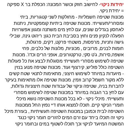
יחידות ניקוי
- לחישוב חוזק וכושר המכונה: הכפלת בר X ספיקה
= יחידת ניקוי.
מכונות שטיפה חשמליות - מחולקות לשני קטגוריות, ביתי
ומסחרי/תעשייתי. מכונות שטיפה ביתיות קומפקטיות, ניתנות
לאחסון בגדלים שונים, עם לחץ מים משתנה ומגוון אפשרויות
הפעלה לנקיון פנים וחוץ בסביבת הבית כגון: ריהוט גינה, שבילי
גישה וחניות, מרפסות, משטחי פרקט, דקים, פרגולות,
חומות לבנים, מרזבים , מכוניות, מלונות של כלבים, פחי
אשפה,סירות, ג'ט סקי, טרקטורונים, אופני הרים וכדו'. מכונות
שטיפה לשימוש מסחרי תעשייתי מסוגלות לבצע את כל פעולות
השטיפה כולל פוליש, קירצוף ועוד. מכונות שטיפה מנוע בנזין
- מיועדות במיוחד לשימוש חיצוני, מתאימות לתנאי שטח קשים
ללא מקור חשמל קרוב וזמין. מכונות שטיפה אלו מתאימות בעיקר
לחברות בניה, שטיפה וניקוי של עבודות שטח חיצוניות גדולות,
עם לחץ בר הגבוה במיוחד במכונות שטיפה לשימוש מסחרי
ותעשייתי. מיכלי ניקוי - לא בכל מכונות השטיפה נושא מיכלי
חומרי הניקוי קיים. תוכלו למצוא אותו דיי נפוץ החל ממכונות
השטיפה לבית וכמובן במכונות השטיפה תעשיתיות , בעזרת מיכל
ניקוי זה תוכלו ביחד עם זרם המים להזרים חומר ניקוי כנגד
המשטח המיועד לניקוי וכך תוכלו לשטוף במים ובחומר ניקוי