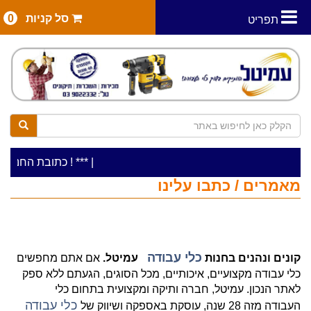
סל קניות
0
תפריט
|
***כלי עבודה להשכרה בתעריף יומי משתלם ! ***
***כתובת החנות: רח' המלאכה 2, ביתן 8 (כניסה מר
מאמרים / כתבו עלינו
כלי עבודה
קונים ונהנים בחנות
עמיטל.
אם אתם מחפשים
כלי עבודה מקצועיים, איכותיים, מכל הסוגים, הגעתם ללא ספק
לאתר הנכון. עמיטל, חברה ותיקה ומקצועית בתחום כלי
כלי
עבודה
העבודה מזה 28 שנה, עוסקת באספקה ושיווק של