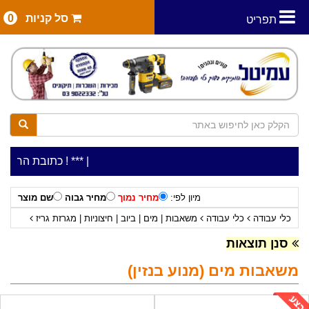
סל קניות
0
תפריט
|
***כלי עבודה להשכרה בתעריף יומי משתלם ! ***
***כתובת החנות: רח' המלאכה 2, ביתן 8 (כני
מיון לפי:
מחיר נמוך
מחיר גבוה
שם מוצר
כלי עבודה
כלי עבודה
משאבות | מים | ביוב | חיצוניות | מגרזת גריז
משאבות מים (מנוע בנזין)
סנן תוצאות
משאבות מים (מנוע בנזין)