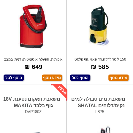
150 ליטר לדקה,חד פאזי, גוף פלסטי
איכותית, הפעלה אוטומטית/ידנית. במצב
איכותי
אוטו
649 ₪
585 ₪
משאבת מים טבולה למים
משאבת וואקום נטענת 18V
נקים/דלוחים SHATAL
- גוף בלבד MAKITA
DVP180Z
LB75