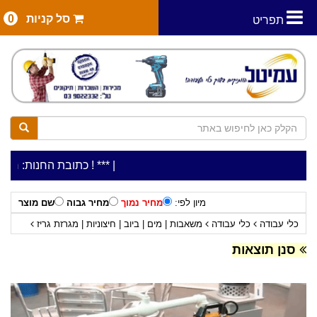
סל קניות
0
תפריט
|
***כלי עבודה להשכרה בתעריף יומי משתלם ! ***
***כתובת החנות: רח' המלאכה 2, ביתן 8 (כניסה מרח' עמל 5) 
מיון לפי:
מחיר נמוך
מחיר גבוה
שם מוצר
כלי עבודה
כלי עבודה
משאבות | מים | ביוב | חיצוניות | מגרזת גריז
משאבות לבריכות
סנן תוצאות