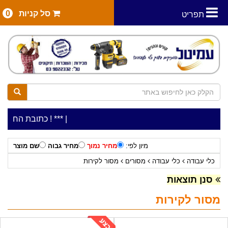
סל קניות
0
תפריט
|
***כלי עבודה להשכרה בתעריף יומי משתלם ! ***
***כתובת החנות: רח' המלאכה 2, ביתן 8 (כניסה
מיון לפי:
מחיר נמוך
מחיר גבוה
שם מוצר
כלי עבודה
כלי עבודה
מסורים
מסור לקירות
סנן תוצאות
מסור לקירות