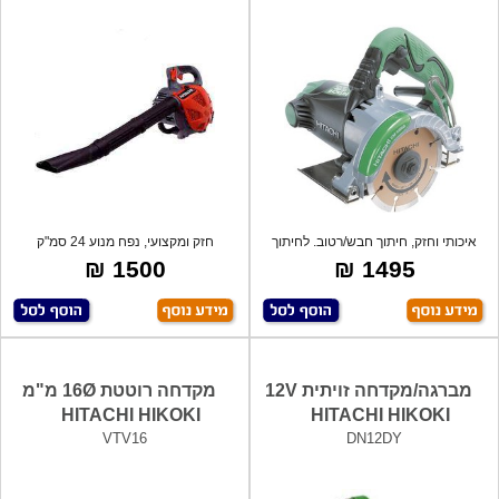
איכותי וחזק, חיתוך חבש/רטוב. לחיתוך
חזק ומקצועי, נפח מנוע 24 סמ"ק
מרצפ
1500 ₪
1495 ₪
מברגה/מקדחה זויתית 12V
מקדחה רוטטת 16Ø מ"מ
HITACHI HIKOKI
HITACHI HIKOKI
VTV16
DN12DY