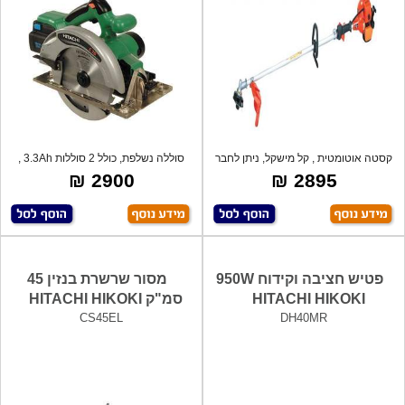
קסטה אוטומטית , קל מישקל, ניתן לחבר
סוללה נשלפת, כולל 2 סוללות 3.3Ah ,
אביז
כולל
2900 ₪
2895 ₪
פטיש חציבה וקידוח 950W
מסור שרשרת בנזין 45
HITACHI HIKOKI
סמ"ק HITACHI HIKOKI
CS45EL
DH40MR