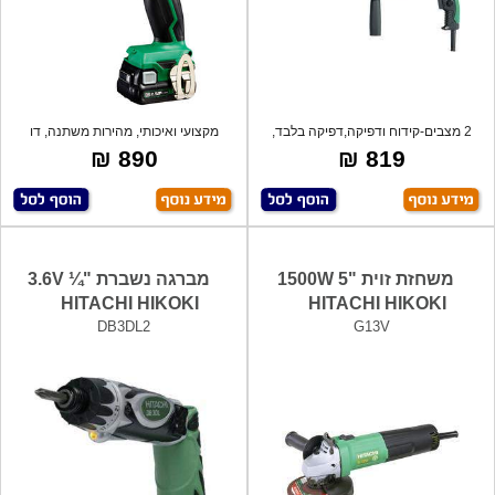
2 מצבים-קידוח ודפיקה,דפיקה בלבד,
מקצועי ואיכותי, מהירות משתנה, דו
מקצועי,
כיוונית
890 ₪
819 ₪
משחזת זוית "5 1500W
מברגה נשברת 3.6V ¼"
HITACHI HIKOKI
HITACHI HIKOKI
DB3DL2
G13V