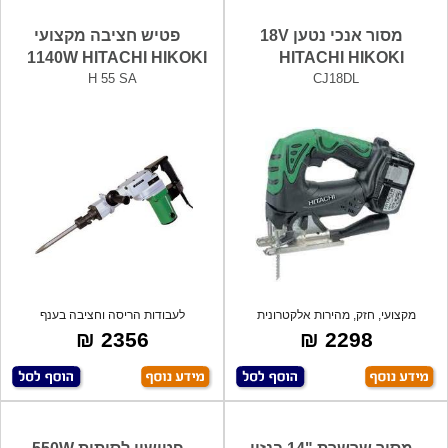
מסור אנכי נטען 18V
פטיש חציבה מקצועי
1140W HITACHI HIKOKI
HITACHI HIKOKI
H 55 SA
CJ18DL
מקצועי, חזק, מהירות אלקטרונית
לעבודות הריסה וחציבה בענף
משתנה, סול
הבנין,מערכת בו
2356 ₪
2298 ₪