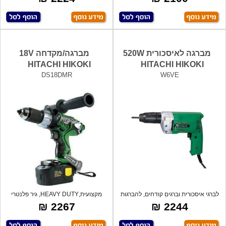
מברגה לאיסכורית 520W
מברגה/מקדחה 18V
HITACHI HIKOKI
HITACHI HIKOKI
DS18DMR
W6VE
לברגי איסכורית וברגים קודחים, להברגות
מקצועית,HEAVY DUTY, גיר פלנטרי
מ
ופוטר אוט
2267 ₪
2244 ₪