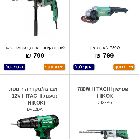
730W, למתכת ואבן.
לעבודות קידוח במתכת, בטון ואבן. פוטר
או
799 ₪
769 ₪
פטישון 780W HITACHI
מברגה/מקדחה רוטטת
HIKOKI
נטענת 12V HITACHI
HIKOKI
DH22PG
DV12DA