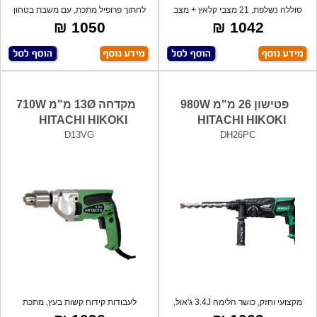
סוללה נשלפת, 21 מצבי קלאץ + מצב
לחתוך פרופיל מתכת, עם משבת בטחון
קידוח, כ
להפעלת
1050 ₪
1042 ₪
פטישון 26 מ"מ 980W
מקדחה 13Ø מ"מ 710W
HITACHI HIKOKI
HITACHI HIKOKI
D13VG
DH26PC
מקצועי וחזק, כושר הלימה 3.4J ג'אול,
לעבודות קידוח קשות בעץ, מתכת
מצב
ושיש,פוטר א