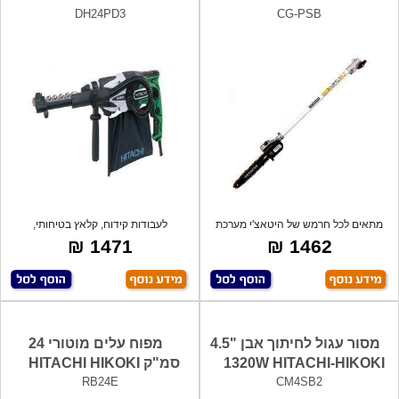
DH24PD3
CG-PSB
מתאים לכל חרמש של היטאצ'י מערכת
לעבודות קידוח, קלאץ בטיחותי,
שימון א
אלקטרוני, 2
1471 ₪
1462 ₪
מסור עגול לחיתוך אבן "4.5
מפוח עלים מוטורי 24
1320W HITACHI-HIKOKI
סמ"ק HITACHI HIKOKI
RB24E
CM4SB2