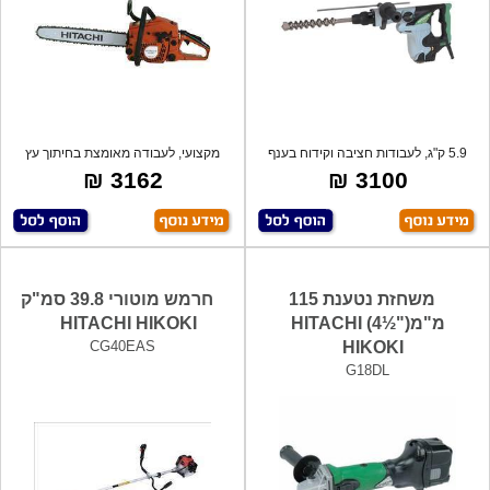
5.9 ק"ג, לעבודות חציבה וקידוח בענף
מקצועי, לעבודה מאומצת בחיתוך עץ
החשמל
וגזעים,
3162 ₪
3100 ₪
משחזת נטענת 115
חרמש מוטורי 39.8 סמ"ק
מ"מ("½4) HITACHI
HITACHI HIKOKI
CG40EAS
HIKOKI
G18DL