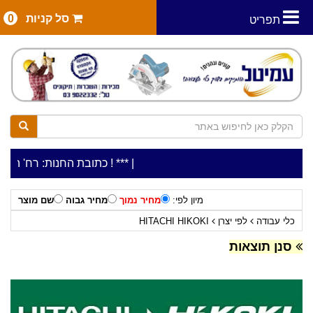
סל קניות
0
תפריט
|
***כלי עבודה להשכרה בתעריף יומי משתלם ! ***
***כתובת החנות: רח' המלאכה 2, ביתן 8 (כניסה מרח' עמל 5) א.ת.פארק אפק, ראש הע
מיון לפי:
מחיר נמוך
מחיר גבוה
שם מוצר
כלי עבודה
לפי יצרן
HITACHI HIKOKI
סנן תוצאות