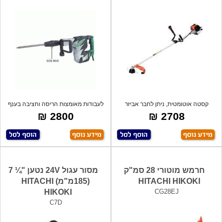
קסטה אוטומטית, ניתן לחבר אביזר
לעבודות מאומצות הריסה וחציבה בענף
ניסור/גיז
הבנין,
2800 ₪
2708 ₪
חרמש מוטורי 28 סמ"ק
מסור עגול 24V נטען "¼ 7
HITACHI HIKOKI
(185מ"מ) HITACHI
HIKOKI
CG28EJ
C7D