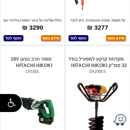
קל משקל, קסטה אוטומטית, ניתן לחבר
יכולת שליטה על צינור המפוח,צילינדר עם
רביזר
צי
3290 ₪
3277 ₪
מקדחת קרקע למפעיל בודד
מסור חרב נטען 18V
32 סמ"ק HITACHI HIKOKI
HITACHI HIKOKI
CR18DL
DA200ES