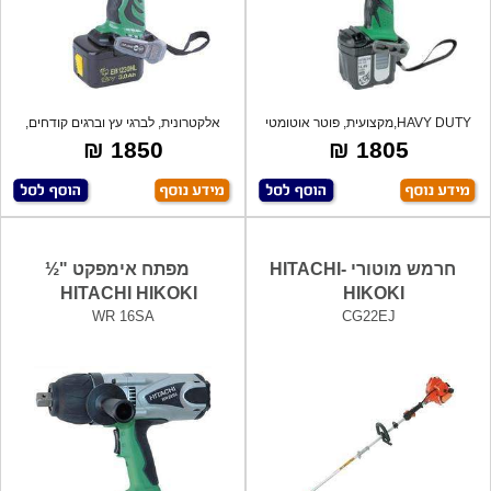
HAVY DUTY,מקצועית, פוטר אוטומטי
אלקטרונית, לברגי עץ וברגים קודחים,
עם נעילה
קירור
1850 ₪
1805 ₪
חרמש מוטורי HITACHI-
מפתח אימפקט "½
HITACHI HIKOKI
HIKOKI
WR 16SA
CG22EJ