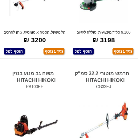
9,100 סל"ד,מקצועית, סוללה ליתיום
קל משקל, קסטה אוטומטית, ניתן להרכיב
נשלפת,ק
אבי
3200 ₪
3198 ₪
חרמש מוטורי 32.2 סמ"ק
מפוח גב מנוע בנזין
HITACHI HIKOKI
HITACHI HIKOKI
RB100EF
CG33EJ