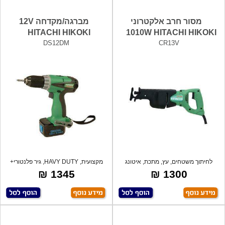
מסור חרב אלקטרוני
מברגה/מקדחה 12V
HITACHI HIKOKI
1010W HITACHI HIKOKI
DS12DM
CR13V
לחיתוך משטחים, עץ, מתכת, איטונג
מקצועית, HAVY DUTY, גיר פלנטורי+
ואלומניו
פוטר או
1345 ₪
1300 ₪