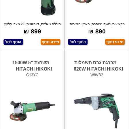
מקצועית, לענף המתכת, האבן והזכוכית.
סוללה נשלפת, דו כיוונית, 21 מצבי קלאץ
+
899 ₪
890 ₪
מברגת גבס חשמלית
משחזת "5 1500W
HITACHI HIKOKI
620W HITACHI HIKOKI
G13YC
W8VB2