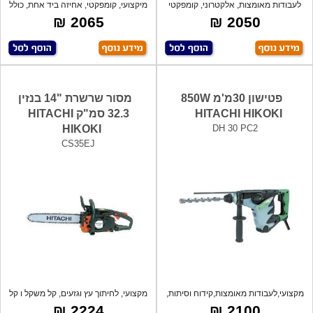
לעבודות מאומצות, אלקטרוני, קומפקטי
מיקצועי, קומפקטי, אחיזה ביד אחת, כולל
וקל,
בל
2065 ₪
2050 ₪
פטישון 30מ'מ 850W
מסור שרשרת "14 בנזין
HITACHI HIKOKI
32.3 סמ"ק HITACHI
HIKOKI
DH 30 PC2
CS35EJ
מקצועי,לעבודות מאומצות,קידוח וסיתות,
מקצועי, לחיתוך עץ וגזעים, קל משקל ו קל
עם
מ
2224 ₪
2100 ₪