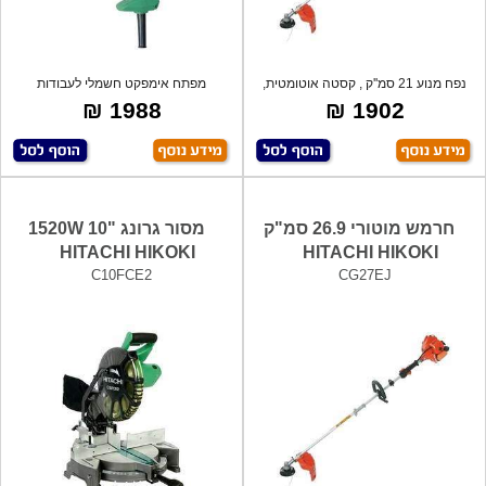
נפח מנוע 21 סמ''ק , קסטה אוטומטית,
מפתח אימפקט חשמלי לעבודות
ניתן
מאומצות - 360
1988 ₪
1902 ₪
חרמש מוטורי 26.9 סמ"ק
מסור גרונג "10 1520W
HITACHI HIKOKI
HITACHI HIKOKI
C10FCE2
CG27EJ