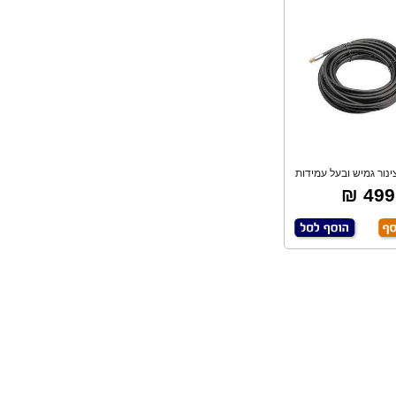
 צינור גמיש ובעל עמידות
גבוהה. פ
499 ₪