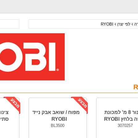
דה
לפי יצרן
RYOBI
R
צינור 8 מ' למכונת
מפוח / שואב אבק נייד
צינו
לחץ RYOBI
RYOBI
סתימות
BL3500
3070257