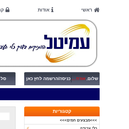
ראשי
אודות
קנ
שלום
,
אורח ...
כניסה/הרשמה לחץ כאן
סל ק
קטגוריות
>>>מבצעים חמים>>>
כלי עבודה