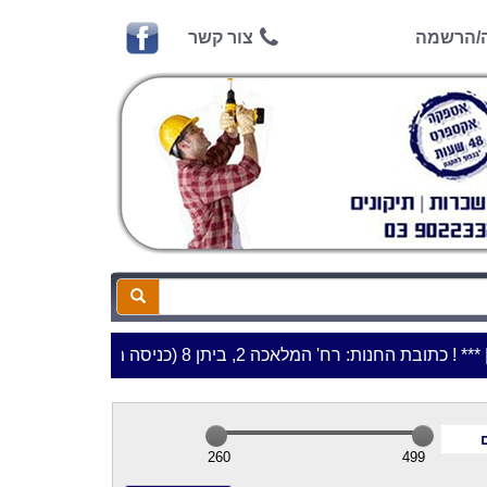
ה/הרשמה
צור קשר
**כתובת החנות: רח' המלאכה 2, ביתן 8 (כניסה מרח' עמל 5) א.ת.פארק אפק, ראש העין***
260
499