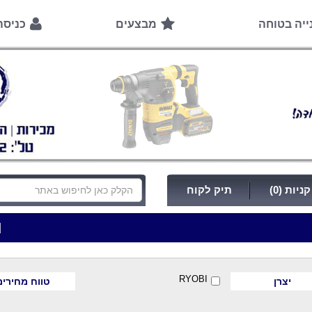
ייה בטוחה
מבצעים
כניס
ניות (0)
תיק לקוח
|
***כלי עבודה להשכרה בתעריף יומי משתלם ! ***
*
RYOBI
יצרן
טווח מחירים