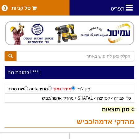
סל קניות
0
תפריט
|
***כלי עבודה להשכרה בתעריף יומי משתלם ! ***
***כתובת החנות: רח' המלאכה 2, ביתן 8 (כניס
מיון לפי:
מחיר נמוך
מחיר גבוה
שם מוצר
כלי עבודה
לפי יצרן
SHATAL
מהדקי אדמה/כביש
סנן תוצאות
מהדקי אדמה/כביש