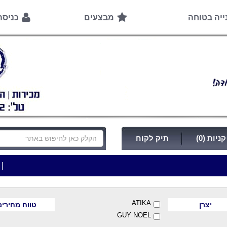
ייה בטוחה
מבצעים
כניס
ניות (0)
תיק לקוח
|
***כלי עבודה להשכרה בתעריף יומי משתלם ! ***
***
ATIKA
יצרן
טווח מחירים
GUY NOEL