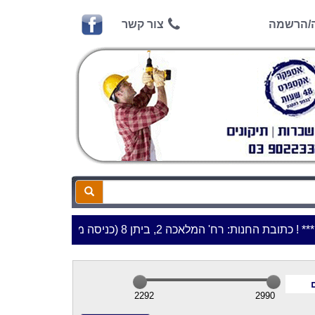
ה/הרשמה
צור קשר
כתובת החנות: רח' המלאכה 2, ביתן 8 (כניסה מרח' עמל 5) א.ת.פארק אפק, ראש העין***
2292
2990