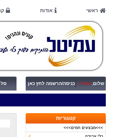
ראשי
אודות
קנ
שלום
,
אורח ...
כניסה/הרשמה לחץ כאן
סל ק
קטגוריות
>>>מבצעים חמים>>>
כלי עבודה