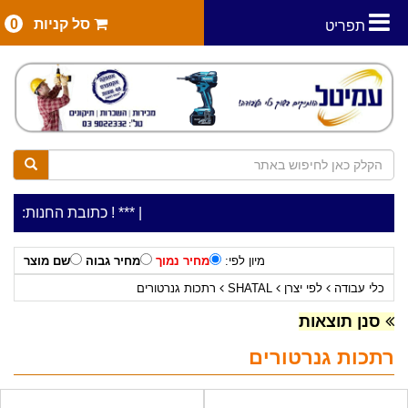
סל קניות
0
תפריט
|
***כלי עבודה להשכרה בתעריף יומי משתלם ! ***
***כתובת החנות: רח' המלאכה 2, ביתן 8 (כניסה מרח' עמל
מיון לפי:
מחיר נמוך
מחיר גבוה
שם מוצר
כלי עבודה
לפי יצרן
SHATAL
רתכות גנרטורים
סנן תוצאות
רתכות גנרטורים