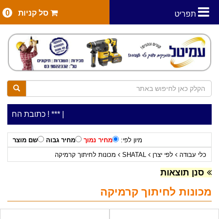
סל קניות
0
תפריט
|
***כלי עבודה להשכרה בתעריף יומי משתלם ! ***
***כתובת החנות: רח' המלאכה 2, ביתן 8 (כניס
מיון לפי:
מחיר נמוך
מחיר גבוה
שם מוצר
כלי עבודה
לפי יצרן
SHATAL
מכונות לחיתוך קרמיקה
סנן תוצאות
מכונות לחיתוך קרמיקה