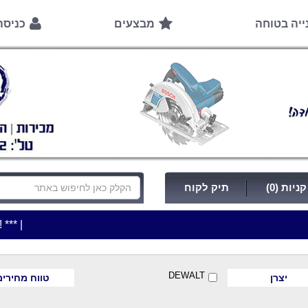
ייה בטוחה
מבצעים
כניס
ניות (0)
תיק לקוח
|
***כלי עבודה להשכרה בתעריף יומי משתלם ! ***
***כתובת החנות: רח'
DEWALT
יצרן
טווח מחירים