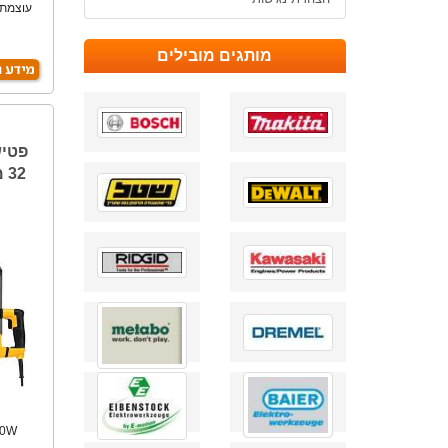
ל
מותגים מובילים
פטיש
32 מ"מ DeWALT