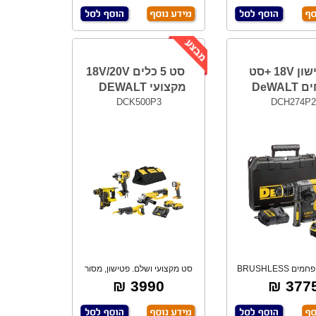
פטישון 18V +סט
סט 5 כלים 18V/20V
DeWAL
מקצועי DEWALT
DCK500P3
DCH274P
מנוע ללא פחמים BRUSHLESS
סט מקצועי ושלם. פטישון, מסור
קצועי, איכותי
חרב, משחזת,
3990 ₪
3775 