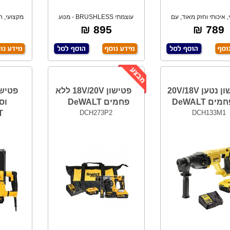
 איכותי וחזק מאוד, עם
עוצמתי BRUSHLESS - מנוע
מקצועי, ח
מבטל סיבוב,
ללא פחמים -מונע
ES
895 ₪
789 ₪
פטישון נטען 20V/18V
פטישון 18V/20V ללא
פטישו
ם DeWALT
פחמים DeWALT
T
DCH273P2
DCH133M1