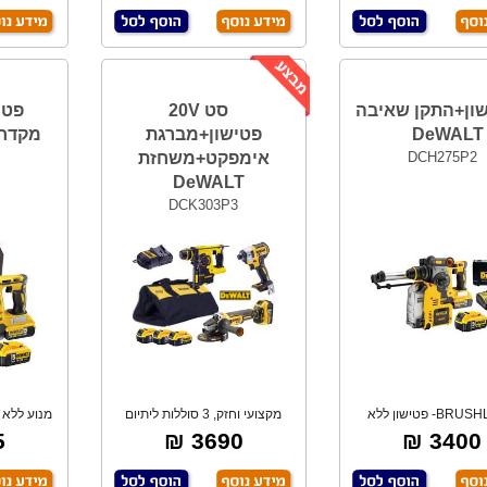
ון+התקן שאיבה
סט 20V
DeWALT
פטישון+מברגת
מקדחים T
DCH275P2
אימפקט+משחזת
2
DeWALT
DCK303P3
BRUSHLESS- פטישון ללא
מקצועי וחזק, 3 סוללות ליתיום
מים. 2.1J-ג'אול
5Ah אמפר, ב
מ
₪
3690 ₪
3400 ₪