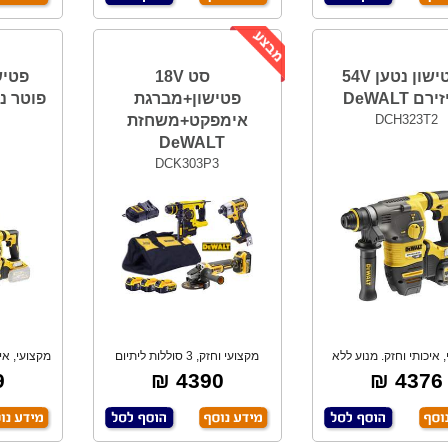
פטישון נטען 54V
סט 18V
ם DeWALT
פטישון+מברגת
פוטר נוסף 
DCH323T2
אימפקט+משחזת
2
DeWALT
DCK303P3
 איכותי וחזק. מנוע ללא
מקצועי וחזק, 3 סוללות ליתיום
מקצועי, אי
פחמים BRUS
5Ah אמפר, ב
₪
4390 ₪
4376 ₪