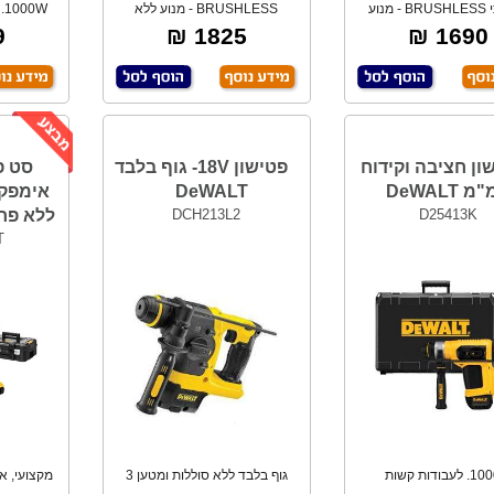
עוצמתי BRUSHLESS - מנוע
BRUSHLESS - מנוע ללא
W
לא פחמים -מונע
פחמים. חזק ומקצועי.
J
₪
1825 ₪
1690 ₪
ון חציבה וקידוח
פטישון 18V- גוף בלבד
סט פ
DeWALT
D25413K
DCH213L2
ללא פחמים 
T
1000W. לעבודות קשות
גוף בלבד ללא סוללות ומטען 3