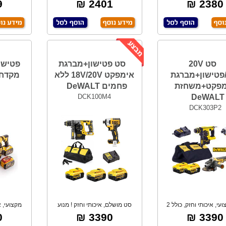
וחד.עוצמת הלימה-
מצבי עבודה
ל
₪
2401 ₪
2380 ₪
סט 20V
סט פטישון+מברגת
/18vפטישון+מברגת
אימפקט 18V/20V ללא
מקדחים T
מפקט+משחזת
פחמים DeWALT
DCK100M4
DeWALT
DCK303P2
סט מקצועי, איכותי וחזק, כולל 2
סט מושלם, איכותי וחזק ! מנוע
מקצועי, א
סוללות
BRUSHLESS -
₪
3390 ₪
3390 ₪