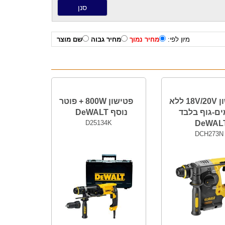
מיון לפי:
מחיר נמוך
מחיר גבוה
שם מוצר
פטישון 18V/20V ללא
פטישון 800W + פוטר
ם-גוף בלבד
נוסף DeWALT
D25134K
DeWAL
DCH273N