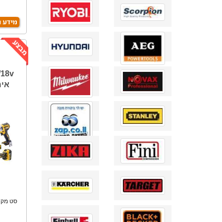
במי
אי