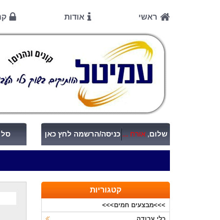
ראשי
אודות
קנ
שלום
,
אורח ...
כניסה/הרשמה לחץ כאן
סל ק
קטגוריות
>>>מבצעים חמים>>>
כלי עבודה