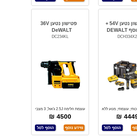
פטישון נטען 54V +
פטישון נטען 36V
DEWALT
DeWALT
DC234KL
DCH334X
כותי, עוצמתי, מנוע ללא
עוצמת הלימה 2.5J ג'אול, 3 מצבי
פחמים B
עבודה, מה
4500 ₪
4449 