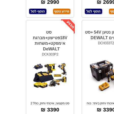
לא פחמים -
מנוע BRU
2990 ₪
2699 
פטישון נטען 54V +סט
סט
DEWAL
18Vפטישון+מברגת
DCH333T2
אימפקט+משחזת
DeWALT
DCK303P2
יכותי וחזק ביותר. כוח
סט מקצועי, איכותי וחזק, כולל 2
הלימה .3.
סוללות
3390 ₪
3390 