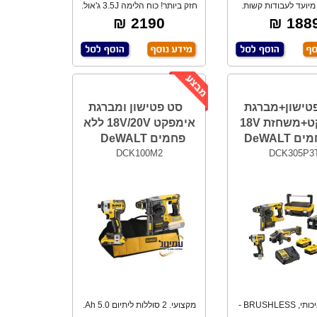
1000. מיועד לעבודות קשות.
חזק ביותר! כוח הלימה 3.5J ג'אול.
4.2-ג'אול. א
מנוע לל
2190 ₪
1889 
טישון+מברגת
סט פטישון ומברגת
אימפקט+משחזת 18V
אימפקט 18V/20V ללא
DeWALT
פחמים DeWALT
DCK100M2
DCK305P3
מקצועי, איכותי, BRUSHLESS -
מקצועי. 2 סוללות ליתיום 5.0 Ah.