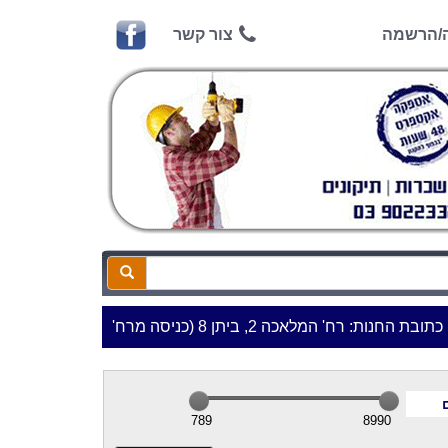
ה/הרשמה
צור קשר
 המלאכה 2, ביתן 8 (כניסה מרח' עמל 5) א.ת.פארק אפק, ראש העין***
789
8990