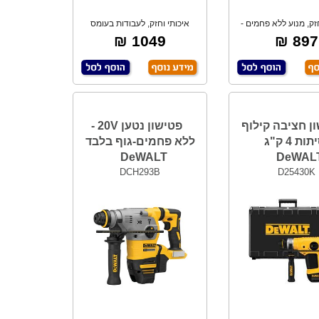
זק, מנוע ללא פחמים -
איכותי וחזק, לעבודות בעומס
BRUSHL לא
גבוהה Heavy
1049 ₪
897 ₪
ן חציבה קילוף
פטישון נטען 20V -
וסיתות 4 ק"ג
ללא פחמים-גוף בלבד
DeWALT
DeWAL
DCH293B
D25430K