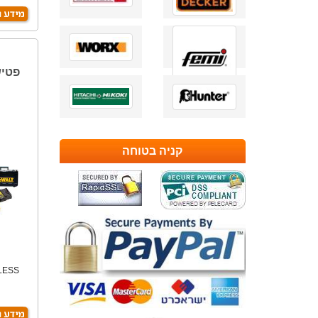
פטיש
קניה בטוחה
פח