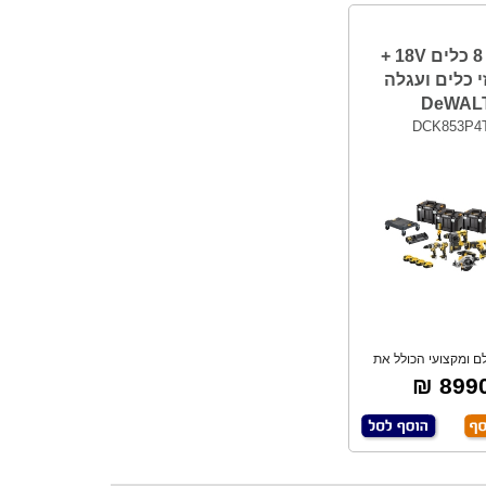
סט 8 כלים 18V +
י כלים ועגלה
DeWAL
DCK853P4
ם ומקצועי הכולל את
גוון כלי העבו
8990 