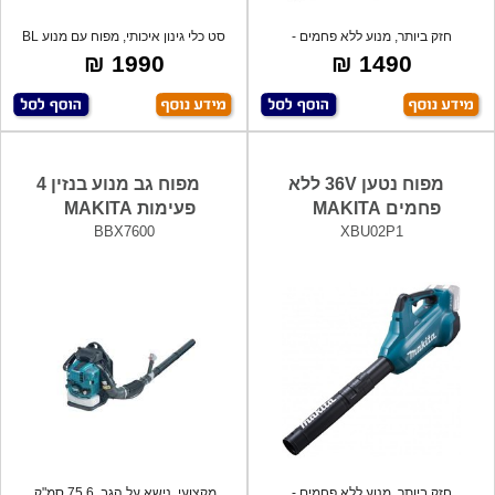
חזק ביותר, מנוע ללא פחמים -
סט כלי גינון איכותי, מפוח עם מנוע BL
BRUSHLESS. מו
ללא
1990 ₪
1490 ₪
מפוח נטען 36V ללא
מפוח גב מנוע בנזין 4
פחמים MAKITA
פעימות MAKITA
BBX7600
XBU02P1
חזק ביותר, מנוע ללא פחמים -
מקצועי, נישא על הגב, 75.6 סמ"ק,