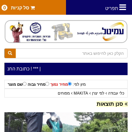
סל קניות
0
תפריט
|
***כלי עבודה להשכרה בתעריף יומי משתלם ! ***
***כתובת החנות: רח' המלאכה 2, ביתן 8 (כניסה מר
מיון לפי:
מחיר נמוך
מחיר גבוה
שם מוצר
כלי עבודה
לפי יצרן
MAKITA
מפוחים
סנן תוצאות