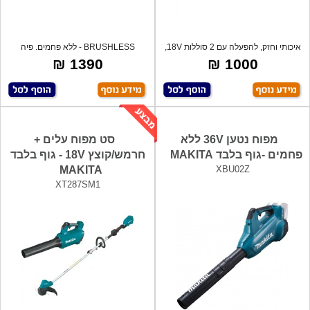
איכותי וחזק, להפעלה עם 2 סוללות 18V,
BRUSHLESS - ללא פחמים. פיה
פיי
טלסקופית. ני
1390 ₪
1000 ₪
מפוח נטען 36V ללא
סט מפוח עלים +
פחמים -גוף בלבד MAKITA
חרמש/קוצץ 18V - גוף בלבד
MAKITA
XBU02Z
XT287SM1