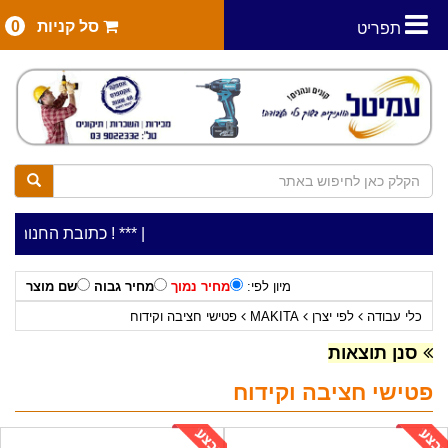
סל קניות
0
תפריט
|
***כלי עבודה להשכרה בתעריף יומי משתלם ! ***
***כתובת החנות: רח' המלאכה 2, ביתן 8 (כניסה מרח'
מיון לפי:
מחיר נמוך
מחיר גבוה
שם מוצר
כלי עבודה
לפי יצרן
MAKITA
פטישי חציבה וקידוח
סנן תוצאות
פטישי חציבה וקידוח