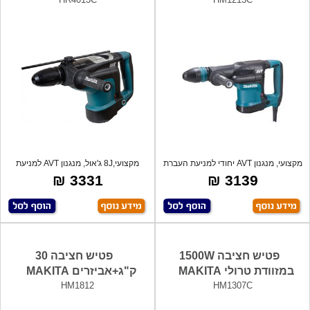
מקצועי, מנגנון AVT יחודי למניעת העברת
מקצועי,8J ג'אול, מנגנון AVT למניעת
וי
רעידו
3331 ₪
3139 ₪
פטיש חציבה 1500W
פטיש חציבה 30
במזוודת טרולי MAKITA
ק"ג+אביזרים MAKITA
HM1812
HM1307C