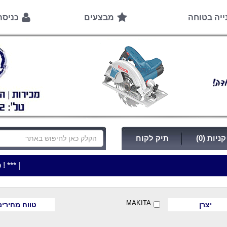
ייה בטוחה
מבצעים
כניס
ניות (0)
תיק לקוח
|
***כלי עבודה להשכרה בתעריף יומי משתלם ! ***
***כתובת החנות: רח
MAKITA
יצרן
טווח מחירים