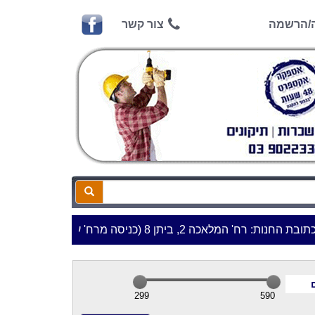
ה/הרשמה
צור קשר
' המלאכה 2, ביתן 8 (כניסה מרח' עמל 5) א.ת.פארק אפק, ראש העין***
299
590