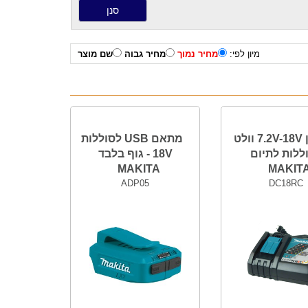
מיון לפי:
מחיר נמוך
מחיר גבוה
שם מוצר
מטען 7.2V-18V וולט
מתאם USB לסוללות
ללות לתיום
18V - גוף בלבד
MAKITA
MAKIT
ADP05
DC18RC