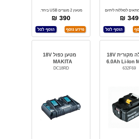
 מתאים לסוללות ליתיום
מטעין 2 מוצרים USB ביחד.
7.2V עד 1
איכותי לשטח, כש
390 ₪
349 ₪
סוללה מקורית 18V
מטען כפול 18V
MAKITA
6.0Ah Li-Ion
DC18RD
632F69