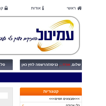
ראשי
אודות
קנ
שלום
,
אורח ...
כניסה/הרשמה לחץ כאן
סל ק
קטגוריות
>>>מבצעים חמים>>>
כלי עבודה