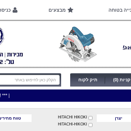
ייה בטוחה
מבצעים
כניס
ניות (0)
תיק לקוח
|
***כלי עבודה להשכרה בתעריף יומי משתלם ! ***
***כתובת החנות:
HITACHI HIKOKI
יצרן
טווח מחירים
HITACHI-HIKOKI