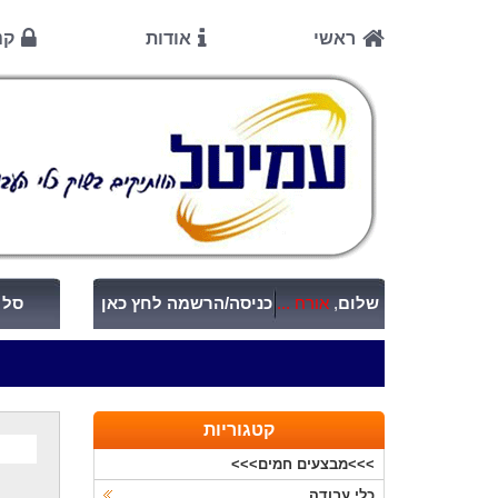
ראשי
אודות
קנ
שלום
,
אורח ...
כניסה/הרשמה לחץ כאן
סל ק
קטגוריות
>>>מבצעים חמים>>>
כלי עבודה