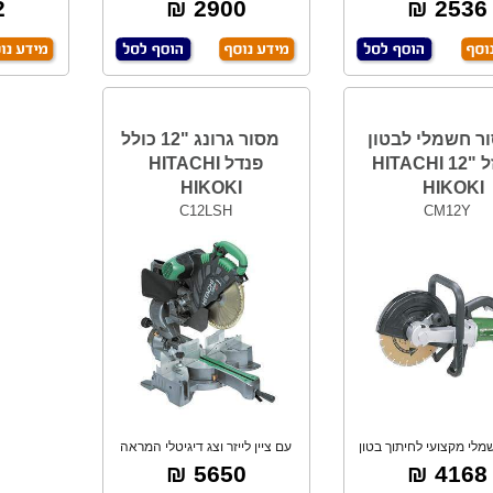
ביד אחת, לחי
3.3Ah , כולל
₪
2900 ₪
2536 ₪
ר חשמלי לבטון
מסור גרונג "12 כולל
וברזל "12 HITACHI
פנדל HITACHI
HIKOKI
HIKOKI
C12LSH
CM12Y
לי מקצועי לחיתוך בטון
עם ציין לייזר וצג דיגיטלי המראה
ברזל,לבנים
צידוד וה
5650 ₪
4168 ₪