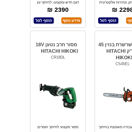
זק, מהירות אלקטרונית
דגם חדש ומקצועי, לחיתוך עץ
משתנה, סול
וגזעים, קל מש
2390 ₪
2298 
מסור שרשרת בנזין 45
מסור חרב נטען 18V
סמ"ק HITACHI
HITACHI HIKOKI
CR18DL
HIKOK
CS45EL
עבודה מאומצת בחיתוך
מסור מקצועי לחיתוך חומרים