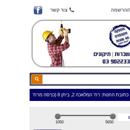
ה/הרשמה
צור קשר
 רח' המלאכה 2, ביתן 8 (כניסה מרח' עמל 5) א.ת.פארק אפק, ראש העין***
1050
5650