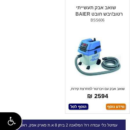
שואב אבק תעשייתי
רטוב/יבש חובט BAIER
BSS606
שואב אבק עם ויברטור למחרצת קירות,
25 ליט
2594 ₪
עמיטל
כלי עבודה
רח' המלאכה 2 ביתן 8 א.ת פארק אפק, ראש העין