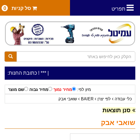
סל קניות
0
תפריט
|
***כלי עבודה להשכרה בתעריף יומי משתלם ! ***
***כתובת החנות: רח' המלאכה 2, ביתן 8 (כניסה מרח' עמל 
מיון לפי:
מחיר נמוך
מחיר גבוה
שם מוצר
כלי עבודה
לפי יצרן
BAIER
שואבי אבק
סנן תוצאות
שואבי אבק