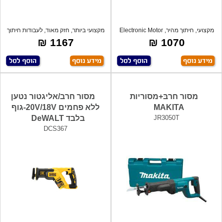
מקצועי, חיתוך מהיר, Electronic Motor
מקצועי ביותר, חזק מאוד, לעבודות חיתוך
Pr
בע
1167 ₪
1070 ₪
מסור חרבּ+מסוריות
מסור חרב/אליגטור נטען
MAKITA
ללא פחמים 20V/18V-גוף
JR3050T
בלבד DeWALT
DCS367