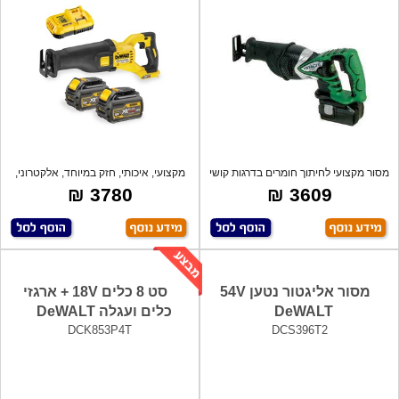
מסור מקצועי לחיתוך חומרים בדרגות קושי
מקצועי, איכותי, חזק במיוחד, אלקטרוני,
שו
מנ
3780 ₪
3609 ₪
מסור אליגטור נטען 54V
סט 8 כלים 18V + ארגזי
DeWALT
כלים ועגלה DeWALT
DCK853P4T
DCS396T2