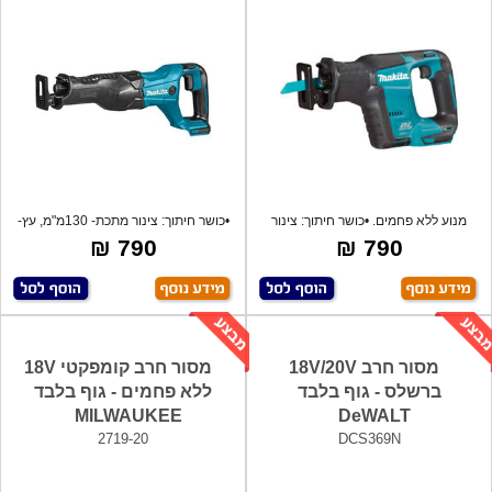
מנוע ללא פחמים. •כושר חיתוך: צינור
•כושר חיתוך: צינור מתכת- 130מ"מ, עץ-
מתכת
25
790 ₪
790 ₪
מסור חרב 18V/20V
מסור חרב קומפקטי 18V
ברשלס - גוף בלבד
ללא פחמים - גוף בלבד
MILWAUKEE
DeWALT
2719-20
DCS369N