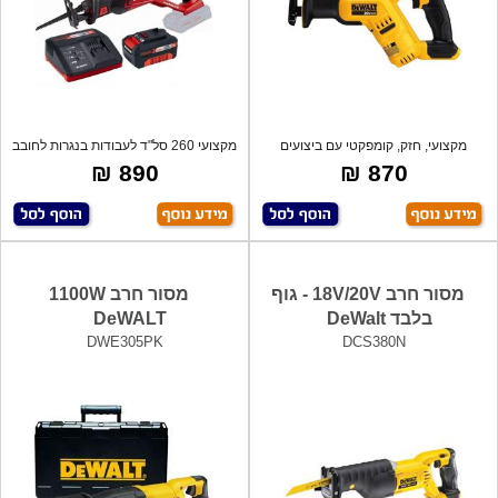
מקצועי, חזק, קומפקטי עם ביצועים
מקצועי 260 סל"ד לעבודות בנגרות לחובב
מרשימים
ולמ
890 ₪
870 ₪
מסור חרב 18V/20V - גוף
מסור חרב 1100W
בלבד DeWalt
DeWALT
DWE305PK
DCS380N