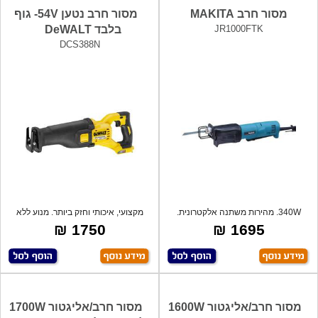
מסור חרב MAKITA
מסור חרב נטען 54V- גוף
JR1000FTK
בלבד DeWALT
DCS388N
340W. מהירות משתנה אלקטרונית.
מקצועי, איכותי וחזק ביותר. מנוע ללא
כניסת מ
פחמי
1750 ₪
1695 ₪
מסור חרב/אליגטור 1600W
מסור חרב/אליגטור 1700W