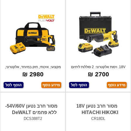
18V. ויסות אלקטרוני. 2 סוללות ליתיום
מקצועי, איכותי, חזק במיוחד, אלקטרוני,
4.0
מנ
2980 ₪
2700 ₪
מסור חרב נטען 18V
מסור חרב נטען 54V/60V-
HITACHI HIKOKI
ללא פחמים DeWALT
DCS388T2
CR18DL