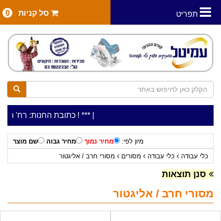
סל קניות
0
תפריט
|
***כלי עבודה להשכרה בתעריף יומי משתלם ! ***
***כתובת החנות: רח' המלאכה 2, ביתן 8 (כניסה מרח' עמל 5) א.ת.פארק אפק, רא
מיון לפי:
מחיר נמוך
מחיר גבוה
שם מוצר
כלי עבודה
כלי עבודה
מסורים
מסורי חרב / אליגטור
סנן תוצאות
מסורי חרב / אליגטור