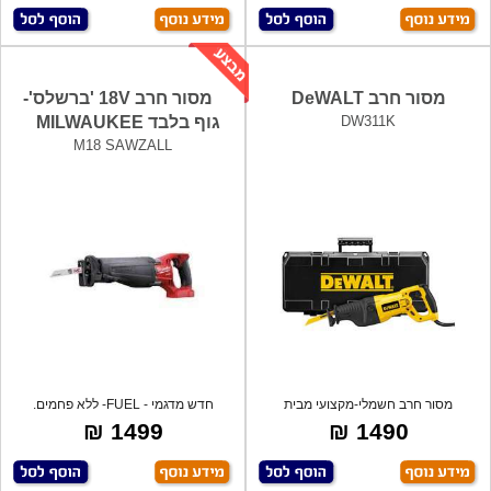
מסור חרב DeWALT
מסור חרב 18V 'ברשלס'-
DW311K
גוף בלבד MILWAUKEE
M18 SAWZALL
מסור חרב חשמלי-מקצועי מבית
חדש מדגמי - FUEL- ללא פחמים.
DEWALT המסור
החלפת להב
1499 ₪
1490 ₪