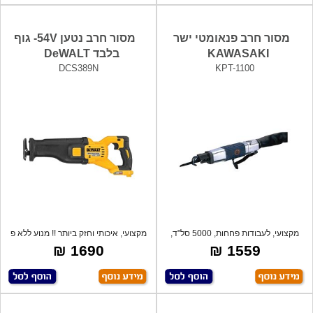
מסור חרב פנאומטי ישר
מסור חרב נטען 54V- גוף
KAWASAKI
בלבד DeWALT
DCS389N
KPT-1100
מקצועי, לעבודות פחחות, 5000 סל"ד,
מקצועי, איכותי וחזק ביותר !! מנוע ללא פ
תוצרת
1690 ₪
1559 ₪