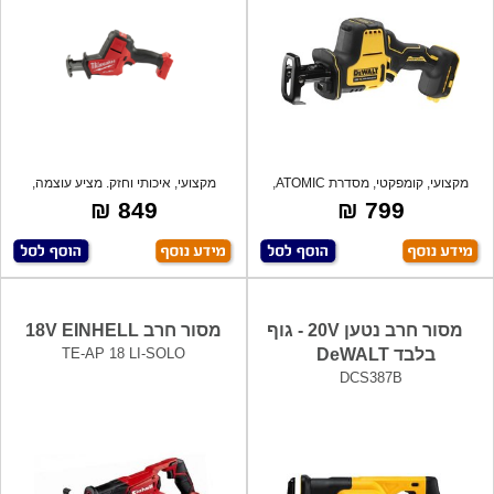
מקצועי, קומפקטי, מסדרת ATOMIC,
מקצועי, איכותי וחזק. מציע עוצמה,
ויסות אלק
מהירות
849 ₪
799 ₪
מסור חרב נטען 20V - גוף
מסור חרב 18V EINHELL
בלבד DeWALT
TE-AP 18 LI-SOLO
DCS387B